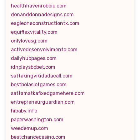
healthhavenrobbie.com
donanddonnadesigns.com
eagleoneconstructiontx.com
equiflexvitality.com
onlylovesg.com
activedesenvolvimento.com
dailyhubpages.com
idnplaysbobet.com
sattakingvikidadacall.com
bestbolaslotgames.com
sattamatkafixedgamehere.com
entrepreneurguardian.com
hibaby.info
paperwashington.com
weedemup.com
bestchancecasino.com