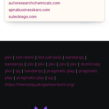
autoresearchchemicals.com
apnabusinesskaro.com
suleckiego.com
pkv
|
slot resmi
|
link judi bola
|
bandarqq
|
bandarqq
|
pkv
|
pkv
|
pkv
|
pkv
|
pkv
|
dominoqq
pkv
|
qq
|
bandarqq
|
pragmatic play
|
pragmatic
play
|
pragmatic play
|
qq
|
https://hematqq.pkvgamesresmi.org/