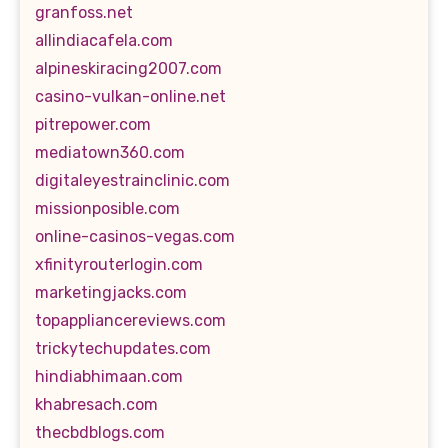
granfoss.net
allindiacafela.com
alpineskiracing2007.com
casino-vulkan-online.net
pitrepower.com
mediatown360.com
digitaleyestrainclinic.com
missionposible.com
online-casinos-vegas.com
xfinityrouterlogin.com
marketingjacks.com
topappliancereviews.com
trickytechupdates.com
hindiabhimaan.com
khabresach.com
thecbdblogs.com