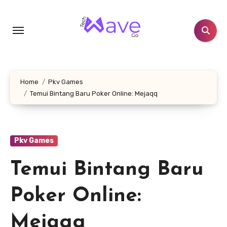
Skip
to
content
Home
Pkv Games
Temui Bintang Baru Poker Online: Mejaqq
Pkv Games
Temui Bintang Baru
Poker Online:
Mejaqq