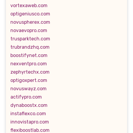
vortexaweb.com
optigeniusco.com
novuspherex.com
novaevopro.com
trusparktech.com
trubrandzhq.com
boostifynet.com
nexventpro.com
zephyrtechx.com
optigoxpert.com
novuswayz.com
actifypro.com
dynaboostx.com
instaflexco.com
innovistapro.com
flexiboostlab.com