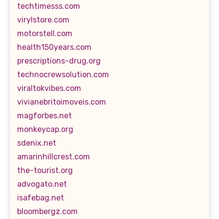
techtimesss.com
virylstore.com
motorstell.com
health150years.com
prescriptions-drug.org
technocrewsolution.com
viraltokvibes.com
vivianebritoimoveis.com
magforbes.net
monkeycap.org
sdenix.net
amarinhillcrest.com
the-tourist.org
advogato.net
isafebag.net
bloombergz.com