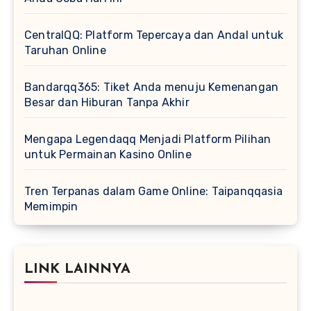
CentralQQ: Platform Tepercaya dan Andal untuk
Taruhan Online
Bandarqq365: Tiket Anda menuju Kemenangan
Besar dan Hiburan Tanpa Akhir
Mengapa Legendaqq Menjadi Platform Pilihan
untuk Permainan Kasino Online
Tren Terpanas dalam Game Online: Taipanqqasia
Memimpin
LINK LAINNYA