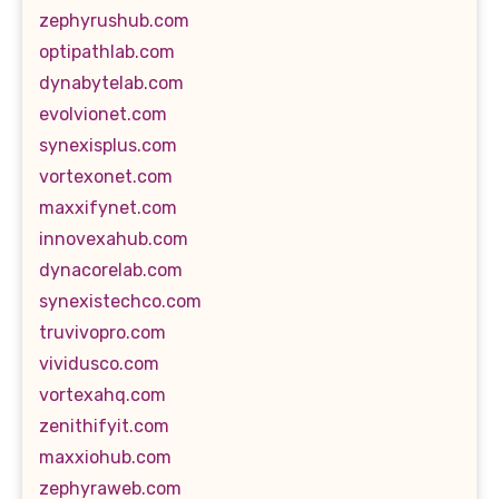
zephyrushub.com
optipathlab.com
dynabytelab.com
evolvionet.com
synexisplus.com
vortexonet.com
maxxifynet.com
innovexahub.com
dynacorelab.com
synexistechco.com
truvivopro.com
vividusco.com
vortexahq.com
zenithifyit.com
maxxiohub.com
zephyraweb.com