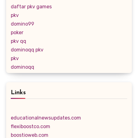
daftar pkv games
pkv
domino99
poker
pkv qq
dominoqq pkv
pkv
dominoqq
Links
educationalnewsupdates.com
flexiboostco.com
boostioweb.com