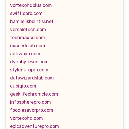
vortexohqplus.com
swiftiopro.com
hamilelikbelirtisi.net
versalotech.com
techmaxco.com
exceedolab.com
activaxio.com
dynabytesco.com
stylegurupro.com
datawizardslab.com
cubiqio.com
geeklifechronicle.com
infospherepro.com
foodiesavorpro.com
vortexohq.com
epicadventurepro.com