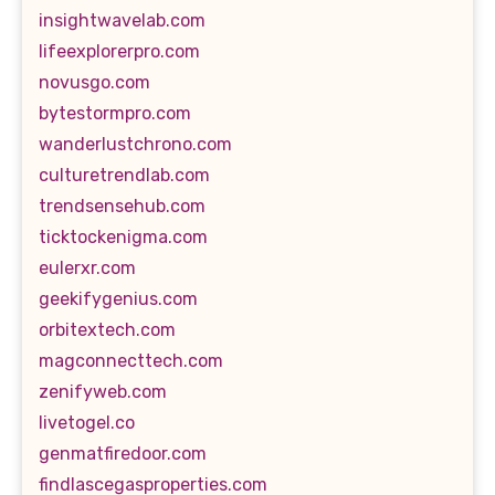
insightwavelab.com
lifeexplorerpro.com
novusgo.com
bytestormpro.com
wanderlustchrono.com
culturetrendlab.com
trendsensehub.com
ticktockenigma.com
eulerxr.com
geekifygenius.com
orbitextech.com
magconnecttech.com
zenifyweb.com
livetogel.co
genmatfiredoor.com
findlascegasproperties.com