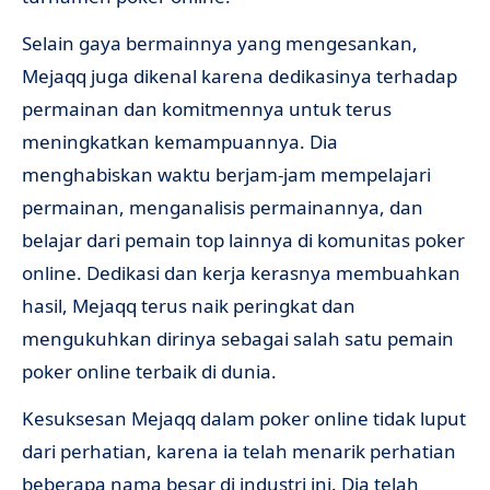
Selain gaya bermainnya yang mengesankan,
Mejaqq juga dikenal karena dedikasinya terhadap
permainan dan komitmennya untuk terus
meningkatkan kemampuannya. Dia
menghabiskan waktu berjam-jam mempelajari
permainan, menganalisis permainannya, dan
belajar dari pemain top lainnya di komunitas poker
online. Dedikasi dan kerja kerasnya membuahkan
hasil, Mejaqq terus naik peringkat dan
mengukuhkan dirinya sebagai salah satu pemain
poker online terbaik di dunia.
Kesuksesan Mejaqq dalam poker online tidak luput
dari perhatian, karena ia telah menarik perhatian
beberapa nama besar di industri ini. Dia telah