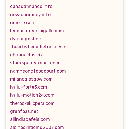
canadafinance.info
nevadamoney.info
rimene.com
ledepanneur-pigalle.com
dvd-digest.net
theartistsmarketnola.com
chiranaplus.biz
stackspancakebar.com
namheongfoodcourt.com
milanoglasgow.com
hallu-forte3.com
hallu-motion24.com
therockskippers.com
granfoss.net
allindiacafela.com
alpineskiracing2007.com