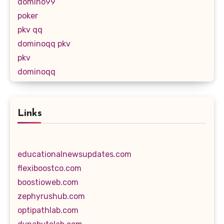
domino99
poker
pkv qq
dominoqq pkv
pkv
dominoqq
Links
educationalnewsupdates.com
flexiboostco.com
boostioweb.com
zephyrushub.com
optipathlab.com