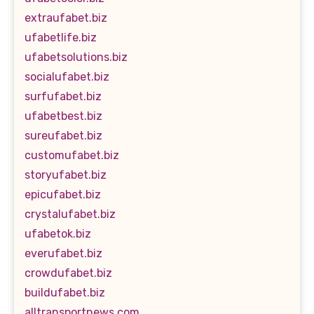
extraufabet.biz
ufabetlife.biz
ufabetsolutions.biz
socialufabet.biz
surfufabet.biz
ufabetbest.biz
sureufabet.biz
customufabet.biz
storyufabet.biz
epicufabet.biz
crystalufabet.biz
ufabetok.biz
everufabet.biz
crowdufabet.biz
buildufabet.biz
alltransportnews.com