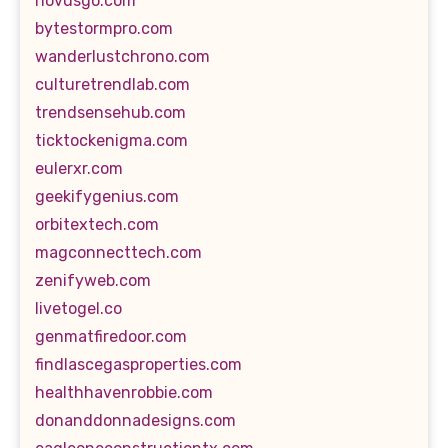
novusgo.com
bytestormpro.com
wanderlustchrono.com
culturetrendlab.com
trendsensehub.com
ticktockenigma.com
eulerxr.com
geekifygenius.com
orbitextech.com
magconnecttech.com
zenifyweb.com
livetogel.co
genmatfiredoor.com
findlascegasproperties.com
healthhavenrobbie.com
donanddonnadesigns.com