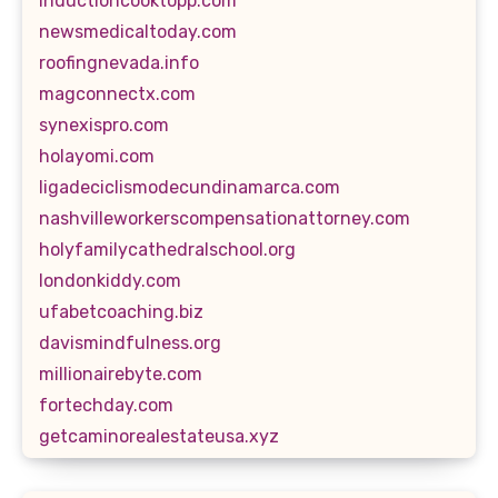
inductioncooktopp.com
newsmedicaltoday.com
roofingnevada.info
magconnectx.com
synexispro.com
holayomi.com
ligadeciclismodecundinamarca.com
nashvilleworkerscompensationattorney.com
holyfamilycathedralschool.org
londonkiddy.com
ufabetcoaching.biz
davismindfulness.org
millionairebyte.com
fortechday.com
getcaminorealestateusa.xyz