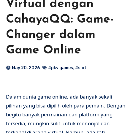
Virtual dengan
CahayaQQ: Game-
Changer dalam
Game Online
May 20, 2026
#pkv games
,
#slot
Dalam dunia game online, ada banyak sekali
pilihan yang bisa dipilih oleh para pemain. Dengan
begitu banyak permainan dan platform yang
tersedia, mungkin sulit untuk menonjol dan
terkenal di arena virtual. Namun, ada satu