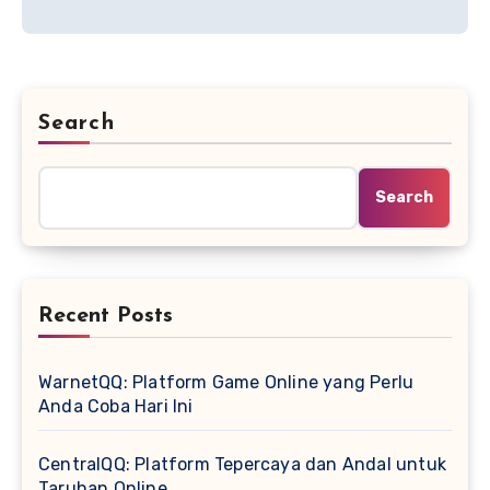
Search
Search
Recent Posts
WarnetQQ: Platform Game Online yang Perlu
Anda Coba Hari Ini
CentralQQ: Platform Tepercaya dan Andal untuk
Taruhan Online