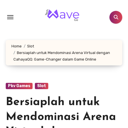
Skip
to
content
Home
Slot
Bersiaplah untuk Mendominasi Arena Virtual dengan
CahayaQQ: Game-Changer dalam Game Online
Pkv Games
Slot
Bersiaplah untuk
Mendominasi Arena