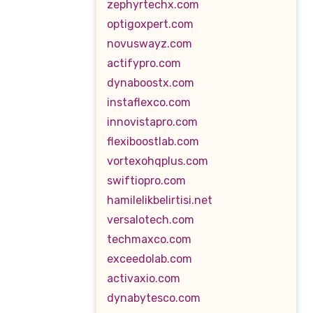
zephyrtechx.com
optigoxpert.com
novuswayz.com
actifypro.com
dynaboostx.com
instaflexco.com
innovistapro.com
flexiboostlab.com
vortexohqplus.com
swiftiopro.com
hamilelikbelirtisi.net
versalotech.com
techmaxco.com
exceedolab.com
activaxio.com
dynabytesco.com