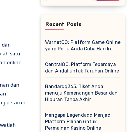
Recent Posts
WarnetQQ: Platform Game Online
i dan
yang Perlu Anda Coba Hari Ini
alah satu
an online
CentralQQ: Platform Tepercaya
dan Andal untuk Taruhan Online
aman dan
Bandarqq365: Tiket Anda
dan
menuju Kemenangan Besar dan
Hiburan Tanpa Akhir
ng petaruh
Mengapa Legendaqq Menjadi
Platform Pilihan untuk
ewatlah
Permainan Kasino Online