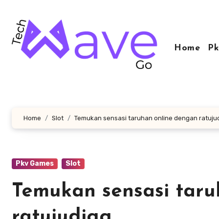
Skip
to
content
Home
Pk
Home
Slot
Temukan sensasi taruhan online dengan ratuju
Pkv Games
Slot
Temukan sensasi taru
ratujudiqq