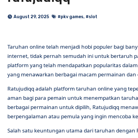
August 29, 2025
#pkv games
,
#slot
Taruhan online telah menjadi hobi populer bagi ban
internet, tidak pernah semudah ini untuk bertaruh p
platform yang telah mendapatkan popularitas dalam 
yang menawarkan berbagai macam permainan dan op
Ratujudiqq adalah platform taruhan online yang t
aman bagi para pemain untuk menempatkan taruh
berbagai permainan untuk dipilih, Ratujudiqq men
berpengalaman atau pemula yang ingin mencoba k
Salah satu keuntungan utama dari taruhan dengan 