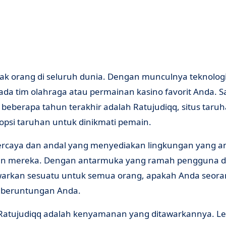
yak orang di seluruh dunia. Dengan munculnya teknolog
ada tim olahraga atau permainan kasino favorit Anda. S
beberapa tahun terakhir adalah Ratujudiqq, situs taruh
si taruhan untuk dinikmati pemain.
epercaya dan andal yang menyediakan lingkungan yang 
an mereka. Dengan antarmuka yang ramah pengguna 
awarkan sesuatu untuk semua orang, apakah Anda seora
eberuntungan Anda.
Ratujudiqq adalah kenyamanan yang ditawarkannya. L