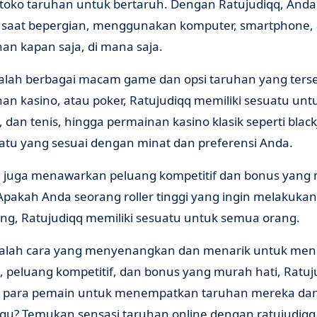
au toko taruhan untuk bertaruh. Dengan Ratujudiqq, Anda
 saat bepergian, menggunakan komputer, smartphone, a
han kapan saja, di mana saja.
alah berbagai macam game dan opsi taruhan yang terse
 kasino, atau poker, Ratujudiqq memiliki sesuatu unt
, dan tenis, hingga permainan kasino klasik seperti black
atu yang sesuai dengan minat dan preferensi Anda.
qq juga menawarkan peluang kompetitif dan bonus yang 
akah Anda seorang roller tinggi yang ingin melakuka
ng, Ratujudiqq memiliki sesuatu untuk semua orang.
adalah cara yang menyenangkan dan menarik untuk men
 peluang kompetitif, dan bonus yang murah hati, Ratuj
 para pemain untuk menempatkan taruhan mereka da
? Temukan sensasi taruhan online dengan ratujudiqq h