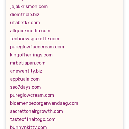
jejakkrismon.com
diemthole.biz
ufabetkk.com
allquickmedia.com
technewsgazette.com
pureglowfacecream.com
kingofherrings.com
mrbetjapan.com
anewentity.biz
appkuala.com
seo7days.com
pureglowcream.com
bloemenbezorgenvandaag.com
secrettohairgrowth.com
tasteofthaitogo.com
bunnynkitty.com