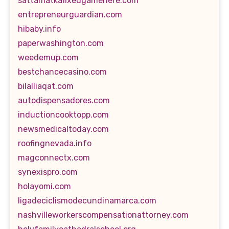
sattamatkafixedgamehere.com
entrepreneurguardian.com
hibaby.info
paperwashington.com
weedemup.com
bestchancecasino.com
bilalliaqat.com
autodispensadores.com
inductioncooktopp.com
newsmedicaltoday.com
roofingnevada.info
magconnectx.com
synexispro.com
holayomi.com
ligadeciclismodecundinamarca.com
nashvilleworkerscompensationattorney.com