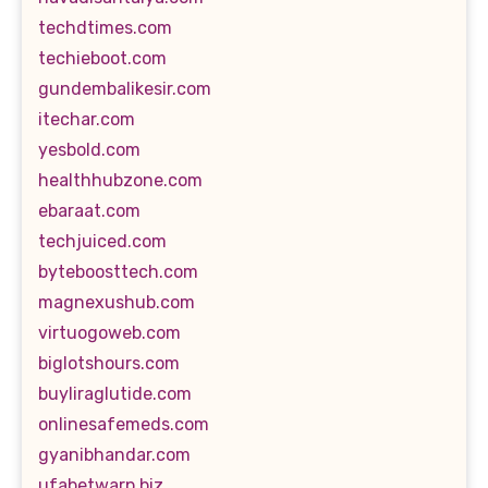
techdtimes.com
techieboot.com
gundembalikesir.com
itechar.com
yesbold.com
healthhubzone.com
ebaraat.com
techjuiced.com
byteboosttech.com
magnexushub.com
virtuogoweb.com
biglotshours.com
buyliraglutide.com
onlinesafemeds.com
gyanibhandar.com
ufabetwarp.biz