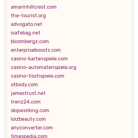
amarinhillcrest.com
the-tourist.org
advogato.net
isafebag.net
bloombergz.com
enterpriseboosts.com
casino-kartenspiele.com
casino-automatenspiele.org
casino-tischspiele.com
otbody.com
jamestrust.net
trenz24.com
skipworking.com
loizbeauty.com
anyconverter.com
timespedia.com