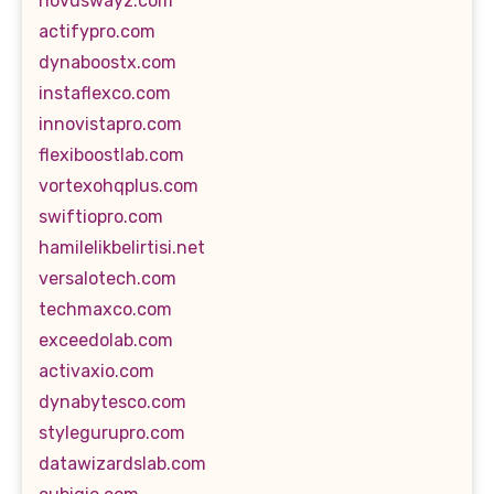
novuswayz.com
actifypro.com
dynaboostx.com
instaflexco.com
innovistapro.com
flexiboostlab.com
vortexohqplus.com
swiftiopro.com
hamilelikbelirtisi.net
versalotech.com
techmaxco.com
exceedolab.com
activaxio.com
dynabytesco.com
stylegurupro.com
datawizardslab.com