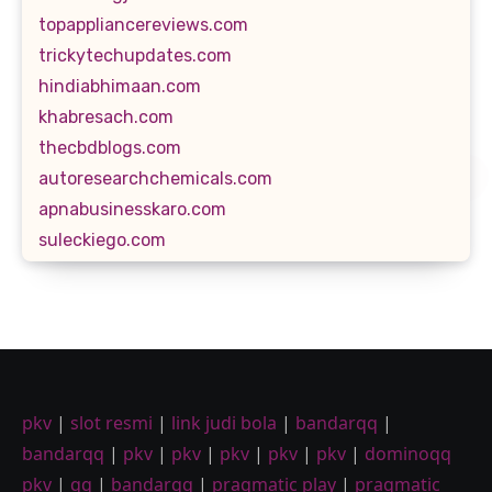
topappliancereviews.com
trickytechupdates.com
hindiabhimaan.com
khabresach.com
thecbdblogs.com
autoresearchchemicals.com
apnabusinesskaro.com
suleckiego.com
pkv
|
slot resmi
|
link judi bola
|
bandarqq
|
bandarqq
|
pkv
|
pkv
|
pkv
|
pkv
|
pkv
|
dominoqq
pkv
|
qq
|
bandarqq
|
pragmatic play
|
pragmatic