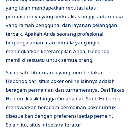
yang telah mendapatkan reputasi atas
permainannya yang berkualitas tinggi, antarmuka
yang ramah pengguna, dan layanan pelanggan
terbaik. Apakah Anda seorang profesional
berpengalaman atau pemula yang ingin
meningkatkan keterampilan Anda, Hebohqq
memiliki sesuatu untuk semua orang.
Salah satu fitur utama yang membedakan
Hebohqq dari situs poker online lainnya adalah
beragam permainan dan turnamennya. Dari Texas
Hold’em klasik hingga Omaha dan Stud, Hebohqq
menawarkan beragam permainan poker untuk
disesuaikan dengan preferensi setiap pemain.
Selain itu, situs ini secara teratur