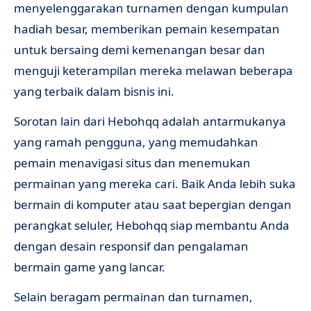
menyelenggarakan turnamen dengan kumpulan
hadiah besar, memberikan pemain kesempatan
untuk bersaing demi kemenangan besar dan
menguji keterampilan mereka melawan beberapa
yang terbaik dalam bisnis ini.
Sorotan lain dari Hebohqq adalah antarmukanya
yang ramah pengguna, yang memudahkan
pemain menavigasi situs dan menemukan
permainan yang mereka cari. Baik Anda lebih suka
bermain di komputer atau saat bepergian dengan
perangkat seluler, Hebohqq siap membantu Anda
dengan desain responsif dan pengalaman
bermain game yang lancar.
Selain beragam permainan dan turnamen,