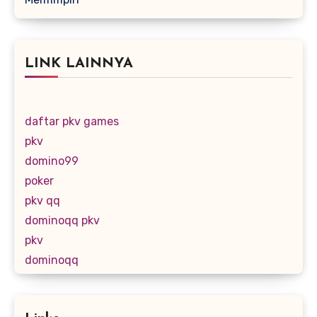
LINK LAINNYA
daftar pkv games
pkv
domino99
poker
pkv qq
dominoqq pkv
pkv
dominoqq