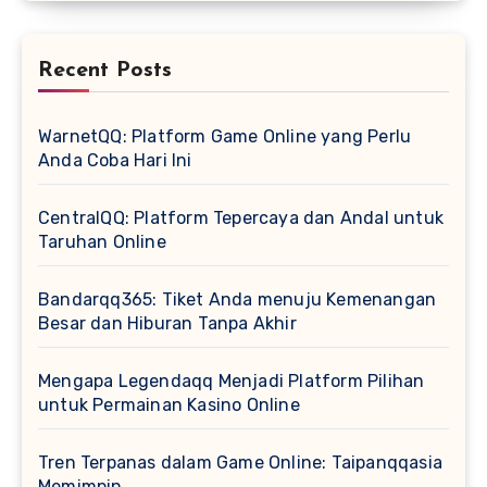
Recent Posts
WarnetQQ: Platform Game Online yang Perlu
Anda Coba Hari Ini
CentralQQ: Platform Tepercaya dan Andal untuk
Taruhan Online
Bandarqq365: Tiket Anda menuju Kemenangan
Besar dan Hiburan Tanpa Akhir
Mengapa Legendaqq Menjadi Platform Pilihan
untuk Permainan Kasino Online
Tren Terpanas dalam Game Online: Taipanqqasia
Memimpin