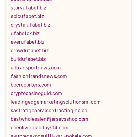
storyufabet.biz
epicufabet.biz
crystalufabet.biz
ufabetok.biz
everufabet.biz
crowdufabet.biz
buildufabet.biz
alltransportnews.com
fashiontrandsnews.com
bbcreporters.com
cryptocasinoguid.com
leadingedgemarketingsolutionsmi.com
kastratigeneralcontractinginc.co
bestwholesalenfljerseysshop.com
openlivinglabdays14.com
ayurvedakonsultti-kari-nokela.com