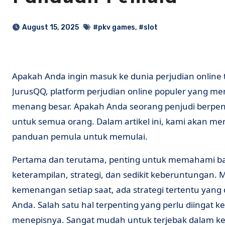
August 15, 2025
#pkv games
,
#slot
Apakah Anda ingin masuk ke dunia perjudian online tet
JurusQQ, platform perjudian online populer yang 
menang besar. Apakah Anda seorang penjudi berpen
untuk semua orang. Dalam artikel ini, kami akan m
panduan pemula untuk memulai.
Pertama dan terutama, penting untuk memahami b
keterampilan, strategi, dan sedikit keberuntungan
kemenangan setiap saat, ada strategi tertentu yan
Anda. Salah satu hal terpenting yang perlu diingat
menepisnya. Sangat mudah untuk terjebak dalam ke