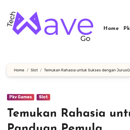
Skip
to
content
Home
Pk
Home
Slot
Temukan Rahasia untuk Sukses dengan Jurus
Pkv Games
Slot
Temukan Rahasia unt
Panduan Pemula