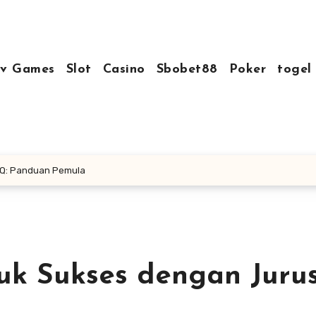
v Games
Slot
Casino
Sbobet88
Poker
togel
QQ: Panduan Pemula
uk Sukses dengan Juru