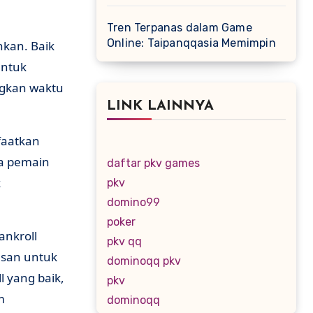
Tren Terpanas dalam Game
Online: Taipanqqasia Memimpin
nkan. Baik
untuk
gkan waktu
LINK LAINNYA
faatkan
da pemain
daftar pkv games
k
pkv
domino99
poker
ankroll
pkv qq
asan untuk
dominoqq pkv
 yang baik,
pkv
m
dominoqq