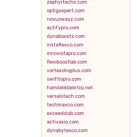
zephyrtechx.com
optigoxpert.com
novuswayz.com
actifypro.com
dynaboostx.com
instaflexco.com
innovistapro.com
flexiboostlab.com
vortexohqplus.com
swiftiopro.com
hamilelikbelirtisi.net
versalotech.com
techmaxco.com
exceedolab.com
activaxio.com
dynabytesco.com