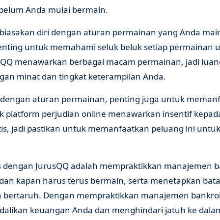
ebelum Anda mulai bermain.
biasakan diri dengan aturan permainan yang Anda mai
 penting untuk memahami seluk beluk setiap permainan 
QQ menawarkan berbagai macam permainan, jadi luan
an minat dan tingkat keterampilan Anda.
 dengan aturan permainan, penting juga untuk meman
 platform perjudian online menawarkan insentif kepa
tis, jadi pastikan untuk memanfaatkan peluang ini untu
ses dengan JurusQQ adalah mempraktikkan manajemen b
i dan kapan harus terus bermain, serta menetapkan bat
dia bertaruh. Dengan mempraktikkan manajemen bankroll
alikan keuangan Anda dan menghindari jatuh ke dala