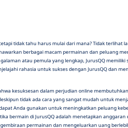
api tidak tahu harus mulai dari mana? Tidak terlihat lag
menawarkan berbagai macam permainan dan peluang me
galaman atau pemula yang lengkap, JurusQQ memiliki 
enjelajahi rahasia untuk sukses dengan JurusQQ dan me
ahwa kesuksesan dalam perjudian online membutuhkan
. Meskipun tidak ada cara yang sangat mudah untuk men
g dapat Anda gunakan untuk meningkatkan peluang kebe
 ketika bermain di JurusQQ adalah menetapkan anggaran
gembiraan permainan dan mengeluarkan uang berlebih