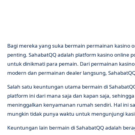
November 12, 2025
#casino
,
#pkv games
,
#slot
Bagi mereka yang suka bermain permainan kasino o
penting. SahabatQQ adalah platform kasino online
untuk dinikmati para pemain. Dari permainan kasino kl
modern dan permainan dealer langsung, SahabatQQ
Salah satu keuntungan utama bermain di SahabatQ
platform ini dari mana saja dan kapan saja, sehin
meninggalkan kenyamanan rumah sendiri. Hal ini s
mungkin tidak punya waktu untuk mengunjungi kasin
Keuntungan lain bermain di SahabatQQ adalah ber