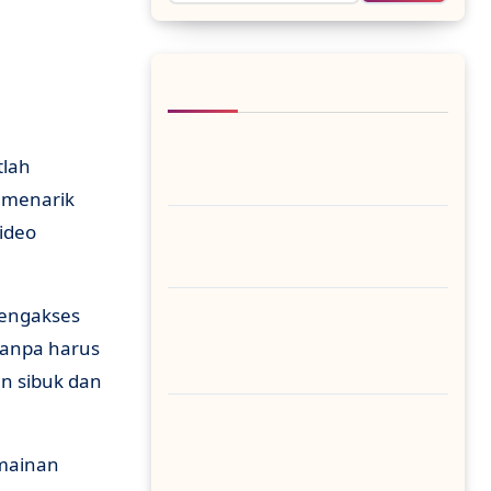
Recent Posts
WarnetQQ: Platform Game Online
tlah
yang Perlu Anda Coba Hari Ini
 menarik
video
CentralQQ: Platform Tepercaya
dan Andal untuk Taruhan Online
mengakses
Bandarqq365: Tiket Anda
tanpa harus
menuju Kemenangan Besar dan
Hiburan Tanpa Akhir
n sibuk dan
Mengapa Legendaqq Menjadi
Platform Pilihan untuk
rmainan
Permainan Kasino Online