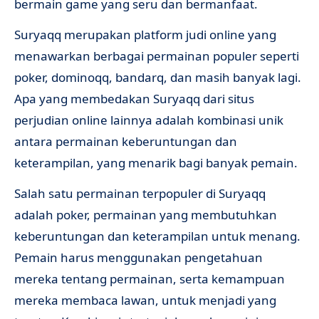
bermain game yang seru dan bermanfaat.
Suryaqq merupakan platform judi online yang
menawarkan berbagai permainan populer seperti
poker, dominoqq, bandarq, dan masih banyak lagi.
Apa yang membedakan Suryaqq dari situs
perjudian online lainnya adalah kombinasi unik
antara permainan keberuntungan dan
keterampilan, yang menarik bagi banyak pemain.
Salah satu permainan terpopuler di Suryaqq
adalah poker, permainan yang membutuhkan
keberuntungan dan keterampilan untuk menang.
Pemain harus menggunakan pengetahuan
mereka tentang permainan, serta kemampuan
mereka membaca lawan, untuk menjadi yang