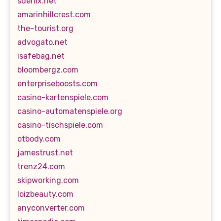
sdenix.net
amarinhillcrest.com
the-tourist.org
advogato.net
isafebag.net
bloombergz.com
enterpriseboosts.com
casino-kartenspiele.com
casino-automatenspiele.org
casino-tischspiele.com
otbody.com
jamestrust.net
trenz24.com
skipworking.com
loizbeauty.com
anyconverter.com