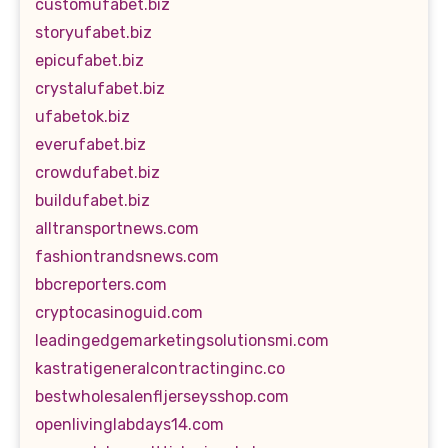
customufabet.biz
storyufabet.biz
epicufabet.biz
crystalufabet.biz
ufabetok.biz
everufabet.biz
crowdufabet.biz
buildufabet.biz
alltransportnews.com
fashiontrandsnews.com
bbcreporters.com
cryptocasinoguid.com
leadingedgemarketingsolutionsmi.com
kastratigeneralcontractinginc.co
bestwholesalenfljerseysshop.com
openlivinglabdays14.com