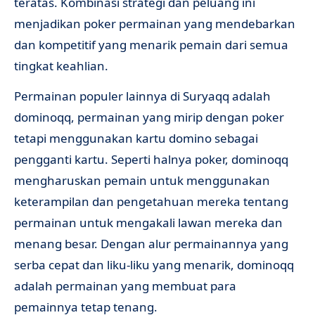
teratas. Kombinasi strategi dan peluang ini
menjadikan poker permainan yang mendebarkan
dan kompetitif yang menarik pemain dari semua
tingkat keahlian.
Permainan populer lainnya di Suryaqq adalah
dominoqq, permainan yang mirip dengan poker
tetapi menggunakan kartu domino sebagai
pengganti kartu. Seperti halnya poker, dominoqq
mengharuskan pemain untuk menggunakan
keterampilan dan pengetahuan mereka tentang
permainan untuk mengakali lawan mereka dan
menang besar. Dengan alur permainannya yang
serba cepat dan liku-liku yang menarik, dominoqq
adalah permainan yang membuat para
pemainnya tetap tenang.