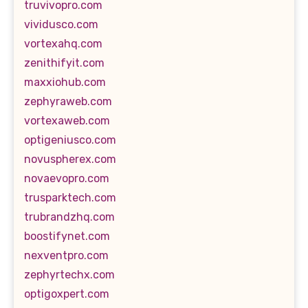
truvivopro.com
vividusco.com
vortexahq.com
zenithifyit.com
maxxiohub.com
zephyraweb.com
vortexaweb.com
optigeniusco.com
novuspherex.com
novaevopro.com
trusparktech.com
trubrandzhq.com
boostifynet.com
nexventpro.com
zephyrtechx.com
optigoxpert.com