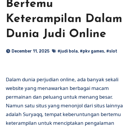
Bertemu
Keterampilan Dalam
Dunia Judi Online
December 11, 2025
#judi bola
,
#pkv games
,
#slot
Dalam dunia perjudian online, ada banyak sekali
website yang menawarkan berbagai macam
permainan dan peluang untuk menang besar.
Namun satu situs yang menonjol dari situs lainnya
adalah Suryaqq, tempat keberuntungan bertemu
keterampilan untuk menciptakan pengalaman