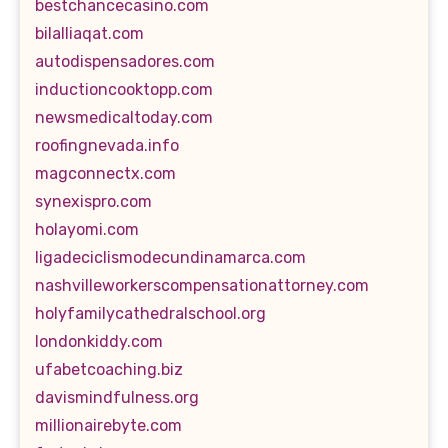
bestchancecasino.com
bilalliaqat.com
autodispensadores.com
inductioncooktopp.com
newsmedicaltoday.com
roofingnevada.info
magconnectx.com
synexispro.com
holayomi.com
ligadeciclismodecundinamarca.com
nashvilleworkerscompensationattorney.com
holyfamilycathedralschool.org
londonkiddy.com
ufabetcoaching.biz
davismindfulness.org
millionairebyte.com