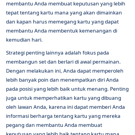
membantu Anda membuat keputusan yang lebih
tepat tentang kartu mana yang akan dimainkan
dan kapan harus memegang kartu yang dapat
membantu Anda membentuk kemenangan di
kemudian hari.
Strategi penting lainnya adalah fokus pada
membangun set dan berlari di awal permainan.
Dengan melakukan ini, Anda dapat memperoleh
lebih banyak poin dan menempatkan diri Anda
pada posisi yang lebih baik untuk menang. Penting
juga untuk memperhatikan kartu yang dibuang
oleh lawan Anda, karena ini dapat memberi Anda
informasi berharga tentang kartu yang mereka
pegang dan membantu Anda membuat
keputusan yang lebih baik tentang kartu mana