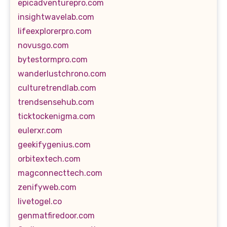
epicadventurepro.com
insightwavelab.com
lifeexplorerpro.com
novusgo.com
bytestormpro.com
wanderlustchrono.com
culturetrendlab.com
trendsensehub.com
ticktockenigma.com
eulerxr.com
geekifygenius.com
orbitextech.com
magconnecttech.com
zenifyweb.com
livetogel.co
genmatfiredoor.com