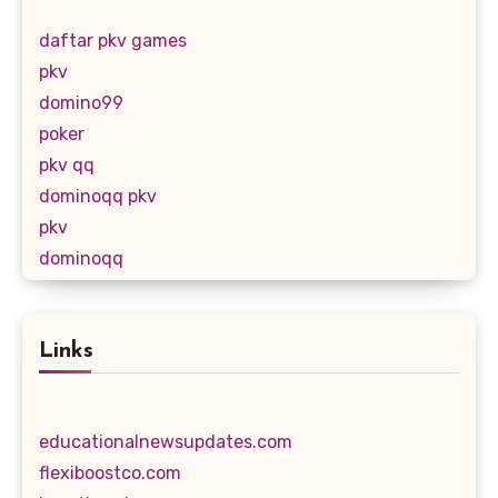
daftar pkv games
pkv
domino99
poker
pkv qq
dominoqq pkv
pkv
dominoqq
Links
educationalnewsupdates.com
flexiboostco.com