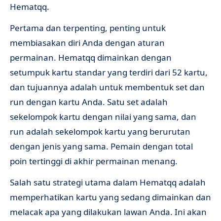
Hematqq.
Pertama dan terpenting, penting untuk
membiasakan diri Anda dengan aturan
permainan. Hematqq dimainkan dengan
setumpuk kartu standar yang terdiri dari 52 kartu,
dan tujuannya adalah untuk membentuk set dan
run dengan kartu Anda. Satu set adalah
sekelompok kartu dengan nilai yang sama, dan
run adalah sekelompok kartu yang berurutan
dengan jenis yang sama. Pemain dengan total
poin tertinggi di akhir permainan menang.
Salah satu strategi utama dalam Hematqq adalah
memperhatikan kartu yang sedang dimainkan dan
melacak apa yang dilakukan lawan Anda. Ini akan