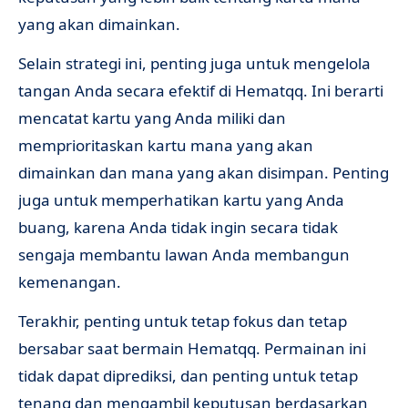
yang akan dimainkan.
Selain strategi ini, penting juga untuk mengelola
tangan Anda secara efektif di Hematqq. Ini berarti
mencatat kartu yang Anda miliki dan
memprioritaskan kartu mana yang akan
dimainkan dan mana yang akan disimpan. Penting
juga untuk memperhatikan kartu yang Anda
buang, karena Anda tidak ingin secara tidak
sengaja membantu lawan Anda membangun
kemenangan.
Terakhir, penting untuk tetap fokus dan tetap
bersabar saat bermain Hematqq. Permainan ini
tidak dapat diprediksi, dan penting untuk tetap
tenang dan mengambil keputusan berdasarkan