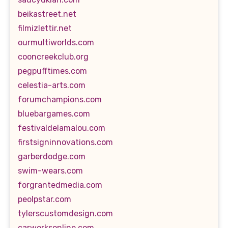
beikastreet.net
filmizlettir.net
ourmultiworlds.com
cooncreekclub.org
pegpufftimes.com
celestia-arts.com
forumchampions.com
bluebargames.com
festivaldelamalou.com
firstsigninnovations.com
garberdodge.com
swim-wears.com
forgrantedmedia.com
peolpstar.com
tylerscustomdesign.com
carworksonline.com