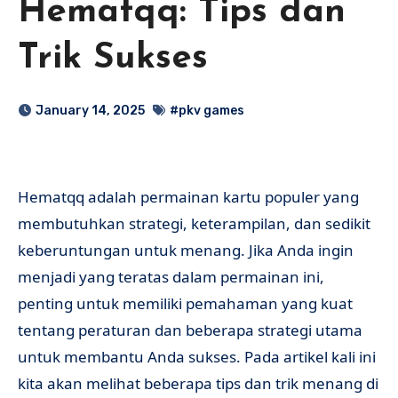
Hematqq: Tips dan
Trik Sukses
January 14, 2025
#pkv games
Hematqq adalah permainan kartu populer yang
membutuhkan strategi, keterampilan, dan sedikit
keberuntungan untuk menang. Jika Anda ingin
menjadi yang teratas dalam permainan ini,
penting untuk memiliki pemahaman yang kuat
tentang peraturan dan beberapa strategi utama
untuk membantu Anda sukses. Pada artikel kali ini
kita akan melihat beberapa tips dan trik menang di