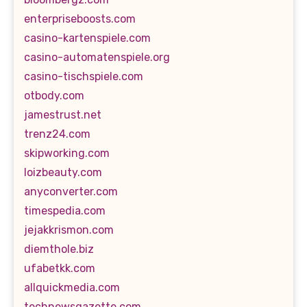
enterpriseboosts.com
casino-kartenspiele.com
casino-automatenspiele.org
casino-tischspiele.com
otbody.com
jamestrust.net
trenz24.com
skipworking.com
loizbeauty.com
anyconverter.com
timespedia.com
jejakkrismon.com
diemthole.biz
ufabetkk.com
allquickmedia.com
technewsgazette.com