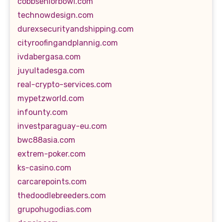
cobbseniorbowl.com
technowdesign.com
durexsecurityandshipping.com
cityroofingandplannig.com
ivdabergasa.com
juyultadesga.com
real-crypto-services.com
mypetzworld.com
infounty.com
investparaguay-eu.com
bwc88asia.com
extrem-poker.com
ks-casino.com
carcarepoints.com
thedoodlebreeders.com
grupohugodias.com