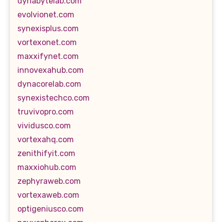
dynabytelab.com
evolvionet.com
synexisplus.com
vortexonet.com
maxxifynet.com
innovexahub.com
dynacorelab.com
synexistechco.com
truvivopro.com
vividusco.com
vortexahq.com
zenithifyit.com
maxxiohub.com
zephyraweb.com
vortexaweb.com
optigeniusco.com