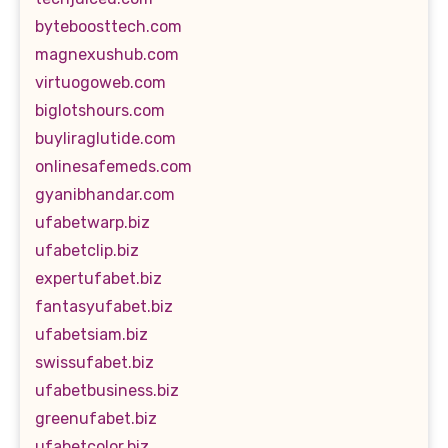
byteboosttech.com
magnexushub.com
virtuogoweb.com
biglotshours.com
buyliraglutide.com
onlinesafemeds.com
gyanibhandar.com
ufabetwarp.biz
ufabetclip.biz
expertufabet.biz
fantasyufabet.biz
ufabetsiam.biz
swissufabet.biz
ufabetbusiness.biz
greenufabet.biz
ufabetcolor.biz