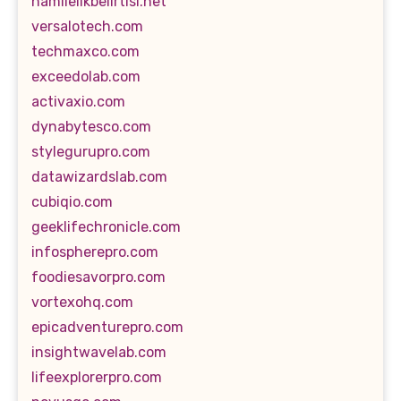
hamilelikbelirtisi.net
versalotech.com
techmaxco.com
exceedolab.com
activaxio.com
dynabytesco.com
stylegurupro.com
datawizardslab.com
cubiqio.com
geeklifechronicle.com
infospherepro.com
foodiesavorpro.com
vortexohq.com
epicadventurepro.com
insightwavelab.com
lifeexplorerpro.com