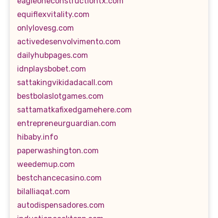
eagleoneconstructiontx.com
equiflexvitality.com
onlylovesg.com
activedesenvolvimento.com
dailyhubpages.com
idnplaysbobet.com
sattakingvikidadacall.com
bestbolaslotgames.com
sattamatkafixedgamehere.com
entrepreneurguardian.com
hibaby.info
paperwashington.com
weedemup.com
bestchancecasino.com
bilalliaqat.com
autodispensadores.com