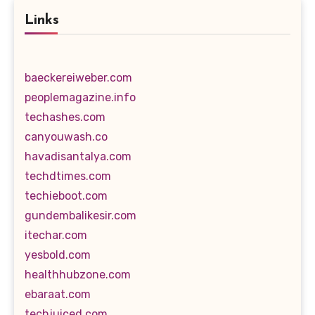
Links
baeckereiweber.com
peoplemagazine.info
techashes.com
canyouwash.co
havadisantalya.com
techdtimes.com
techieboot.com
gundembalikesir.com
itechar.com
yesbold.com
healthhubzone.com
ebaraat.com
techjuiced.com