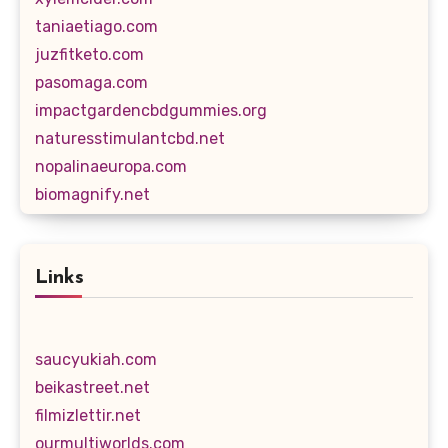
taniaetiago.com
juzfitketo.com
pasomaga.com
impactgardencbdgummies.org
naturesstimulantcbd.net
nopalinaeuropa.com
biomagnify.net
Links
saucyukiah.com
beikastreet.net
filmizlettir.net
ourmultiworlds.com