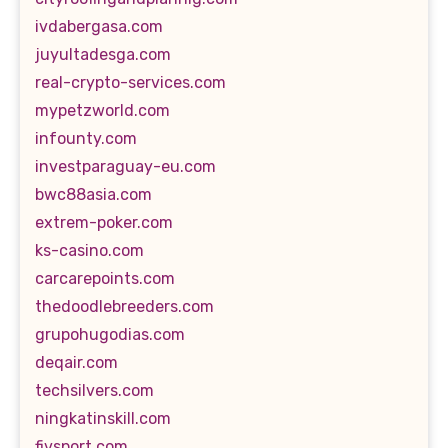
ivdabergasa.com
juyultadesga.com
real-crypto-services.com
mypetzworld.com
infounty.com
investparaguay-eu.com
bwc88asia.com
extrem-poker.com
ks-casino.com
carcarepoints.com
thedoodlebreeders.com
grupohugodias.com
deqair.com
techsilvers.com
ningkatinskill.com
fivsport.com