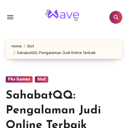
Skip
to
content
Home
Slot
SahabatQQ: Pengalaman Judi Online Terbaik
Pkv Games
Slot
SahabatQQ:
Pengalaman Judi
Online Terbaik