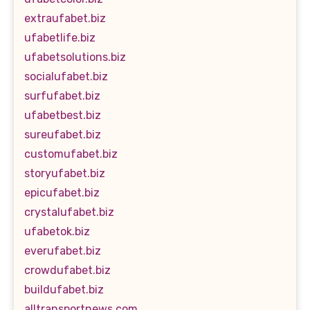
extraufabet.biz
ufabetlife.biz
ufabetsolutions.biz
socialufabet.biz
surfufabet.biz
ufabetbest.biz
sureufabet.biz
customufabet.biz
storyufabet.biz
epicufabet.biz
crystalufabet.biz
ufabetok.biz
everufabet.biz
crowdufabet.biz
buildufabet.biz
alltransportnews.com