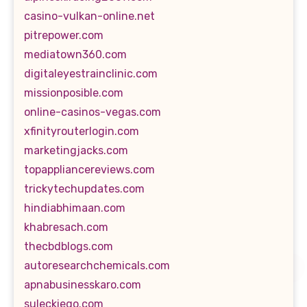
casino-vulkan-online.net
pitrepower.com
mediatown360.com
digitaleyestrainclinic.com
missionposible.com
online-casinos-vegas.com
xfinityrouterlogin.com
marketingjacks.com
topappliancereviews.com
trickytechupdates.com
hindiabhimaan.com
khabresach.com
thecbdblogs.com
autoresearchchemicals.com
apnabusinesskaro.com
suleckiego.com