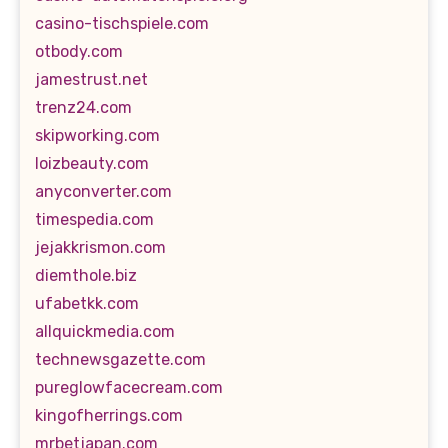
casino-tischspiele.com
otbody.com
jamestrust.net
trenz24.com
skipworking.com
loizbeauty.com
anyconverter.com
timespedia.com
jejakkrismon.com
diemthole.biz
ufabetkk.com
allquickmedia.com
technewsgazette.com
pureglowfacecream.com
kingofherrings.com
mrbetjapan.com