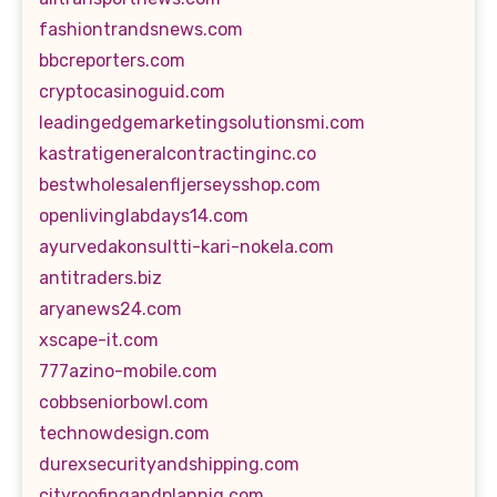
fashiontrandsnews.com
bbcreporters.com
cryptocasinoguid.com
leadingedgemarketingsolutionsmi.com
kastratigeneralcontractinginc.co
bestwholesalenfljerseysshop.com
openlivinglabdays14.com
ayurvedakonsultti-kari-nokela.com
antitraders.biz
aryanews24.com
xscape-it.com
777azino-mobile.com
cobbseniorbowl.com
technowdesign.com
durexsecurityandshipping.com
cityroofingandplannig.com