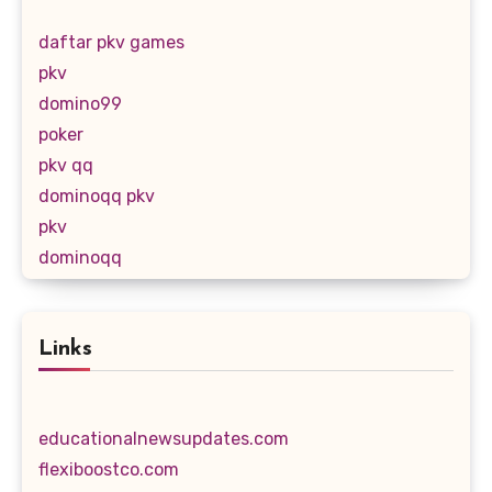
daftar pkv games
pkv
domino99
poker
pkv qq
dominoqq pkv
pkv
dominoqq
Links
educationalnewsupdates.com
flexiboostco.com