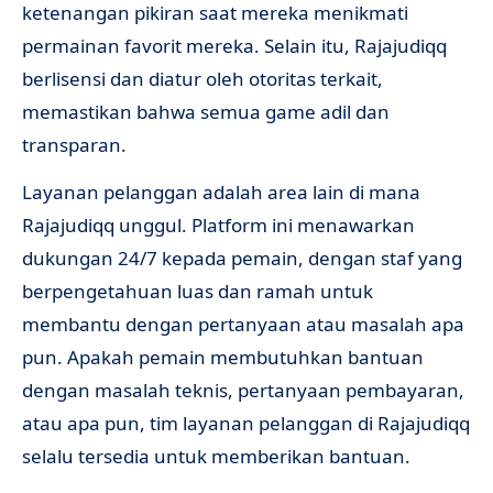
ketenangan pikiran saat mereka menikmati
permainan favorit mereka. Selain itu, Rajajudiqq
berlisensi dan diatur oleh otoritas terkait,
memastikan bahwa semua game adil dan
transparan.
Layanan pelanggan adalah area lain di mana
Rajajudiqq unggul. Platform ini menawarkan
dukungan 24/7 kepada pemain, dengan staf yang
berpengetahuan luas dan ramah untuk
membantu dengan pertanyaan atau masalah apa
pun. Apakah pemain membutuhkan bantuan
dengan masalah teknis, pertanyaan pembayaran,
atau apa pun, tim layanan pelanggan di Rajajudiqq
selalu tersedia untuk memberikan bantuan.