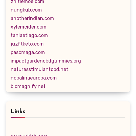
zhitiemoe.com
nungkub.com
anotherindian.com
xylemcider.com
taniaetiago.com
juzfitketo.com
pasomaga.com
impactgardencbdgummies.org
naturesstimulantcbd.net
nopalinaeuropa.com
biomagnify.net
Links