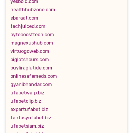
yesbold.com
healthhubzone.com
ebaraat.com
techjuiced.com
byteboosttech.com
magnexushub.com
virtuogoweb.com
biglotshours.com
buyliraglutide.com
onlinesafemeds.com
gyanibhandar.com
ufabetwarp.biz
ufabetclip.biz
expertufabet.biz
fantasyufabet.biz
ufabetsiam.biz