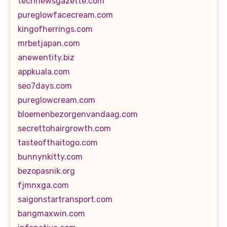
technewsgazette.com
pureglowfacecream.com
kingofherrings.com
mrbetjapan.com
anewentity.biz
appkuala.com
seo7days.com
pureglowcream.com
bloemenbezorgenvandaag.com
secrettohairgrowth.com
tasteofthaitogo.com
bunnynkitty.com
bezopasnik.org
fjmnxga.com
saigonstartransport.com
bangmaxwin.com