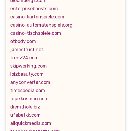
bloombergz.com
enterpriseboosts.com
casino-kartenspiele.com
casino-automatenspiele.org
casino-tischspiele.com
otbody.com
jamestrust.net
trenz24.com
skipworking.com
loizbeauty.com
anyconverter.com
timespedia.com
jejakkrismon.com
diemthole.biz
ufabetkk.com
allquickmedia.com