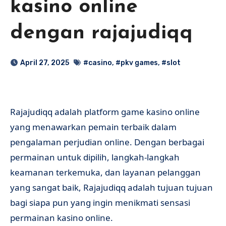
kasino online
dengan rajajudiqq
April 27, 2025
#casino
,
#pkv games
,
#slot
Rajajudiqq adalah platform game kasino online
yang menawarkan pemain terbaik dalam
pengalaman perjudian online. Dengan berbagai
permainan untuk dipilih, langkah-langkah
keamanan terkemuka, dan layanan pelanggan
yang sangat baik, Rajajudiqq adalah tujuan tujuan
bagi siapa pun yang ingin menikmati sensasi
permainan kasino online.