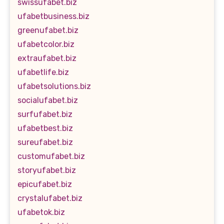
swissufabet.biz
ufabetbusiness.biz
greenufabet.biz
ufabetcolor.biz
extraufabet.biz
ufabetlife.biz
ufabetsolutions.biz
socialufabet.biz
surfufabet.biz
ufabetbest.biz
sureufabet.biz
customufabet.biz
storyufabet.biz
epicufabet.biz
crystalufabet.biz
ufabetok.biz