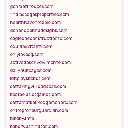
genmatfiredoor.com
findlascegasproperties.com
healthhavenrobbie.com
donanddonnadesigns.com
eagleoneconstructiontx.com
equiflexvitality.com
onlylovesg.com
activedesenvolvimento.com
dailyhubpages.com
idnplaysbobet.com
sattakingvikidadacall.com
bestbolaslotgames.com
sattamatkafixedgamehere.com
entrepreneurguardian.com
hibaby.info
paperwashington.com