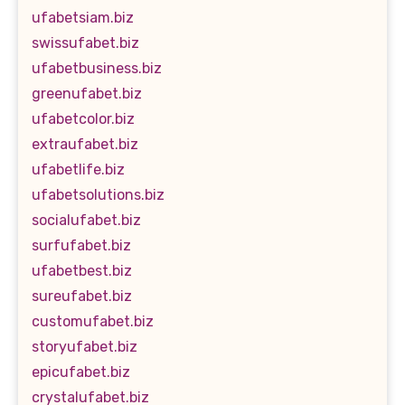
ufabetsiam.biz
swissufabet.biz
ufabetbusiness.biz
greenufabet.biz
ufabetcolor.biz
extraufabet.biz
ufabetlife.biz
ufabetsolutions.biz
socialufabet.biz
surfufabet.biz
ufabetbest.biz
sureufabet.biz
customufabet.biz
storyufabet.biz
epicufabet.biz
crystalufabet.biz