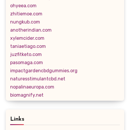
ohyeea.com
zhitiemoe.com
nungkub.com
anotherindian.com
xylemcider.com
taniaetiago.com
juzfitketo.com
pasomaga.com
impactgardencbdgummies.org
naturesstimulantcbd.net
nopalinaeuropa.com
biomagnify.net
Links