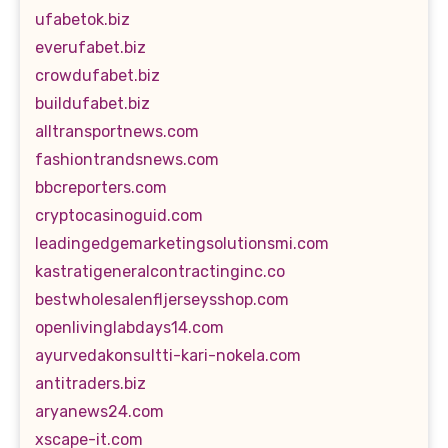
ufabetok.biz
everufabet.biz
crowdufabet.biz
buildufabet.biz
alltransportnews.com
fashiontrandsnews.com
bbcreporters.com
cryptocasinoguid.com
leadingedgemarketingsolutionsmi.com
kastratigeneralcontractinginc.co
bestwholesalenfljerseysshop.com
openlivinglabdays14.com
ayurvedakonsultti-kari-nokela.com
antitraders.biz
aryanews24.com
xscape-it.com