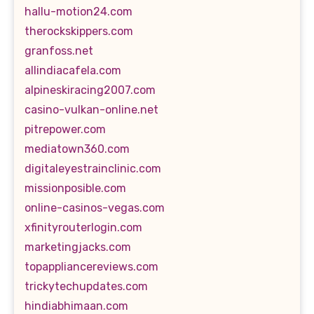
hallu-motion24.com
therockskippers.com
granfoss.net
allindiacafela.com
alpineskiracing2007.com
casino-vulkan-online.net
pitrepower.com
mediatown360.com
digitaleyestrainclinic.com
missionposible.com
online-casinos-vegas.com
xfinityrouterlogin.com
marketingjacks.com
topappliancereviews.com
trickytechupdates.com
hindiabhimaan.com