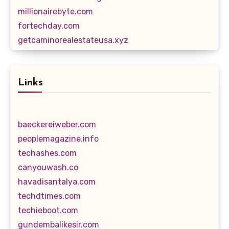
millionairebyte.com
fortechday.com
getcaminorealestateusa.xyz
Links
baeckereiweber.com
peoplemagazine.info
techashes.com
canyouwash.co
havadisantalya.com
techdtimes.com
techieboot.com
gundembalikesir.com