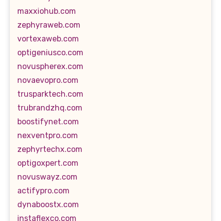
maxxiohub.com
zephyraweb.com
vortexaweb.com
optigeniusco.com
novuspherex.com
novaevopro.com
trusparktech.com
trubrandzhq.com
boostifynet.com
nexventpro.com
zephyrtechx.com
optigoxpert.com
novuswayz.com
actifypro.com
dynaboostx.com
instaflexco.com