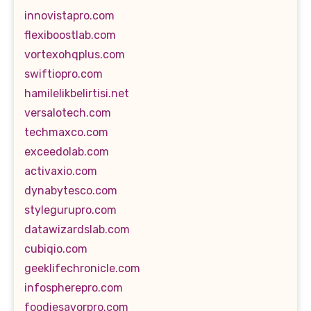
innovistapro.com
flexiboostlab.com
vortexohqplus.com
swiftiopro.com
hamilelikbelirtisi.net
versalotech.com
techmaxco.com
exceedolab.com
activaxio.com
dynabytesco.com
stylegurupro.com
datawizardslab.com
cubiqio.com
geeklifechronicle.com
infospherepro.com
foodiesavorpro.com