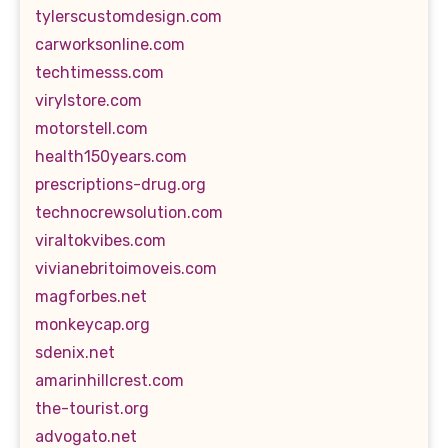
tylerscustomdesign.com
carworksonline.com
techtimesss.com
virylstore.com
motorstell.com
health150years.com
prescriptions-drug.org
technocrewsolution.com
viraltokvibes.com
vivianebritoimoveis.com
magforbes.net
monkeycap.org
sdenix.net
amarinhillcrest.com
the-tourist.org
advogato.net