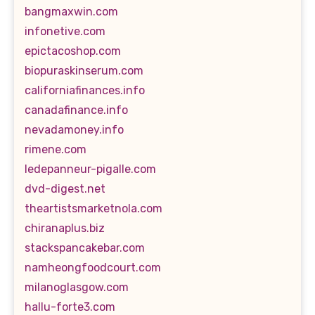
bangmaxwin.com
infonetive.com
epictacoshop.com
biopuraskinserum.com
californiafinances.info
canadafinance.info
nevadamoney.info
rimene.com
ledepanneur-pigalle.com
dvd-digest.net
theartistsmarketnola.com
chiranaplus.biz
stackspancakebar.com
namheongfoodcourt.com
milanoglasgow.com
hallu-forte3.com