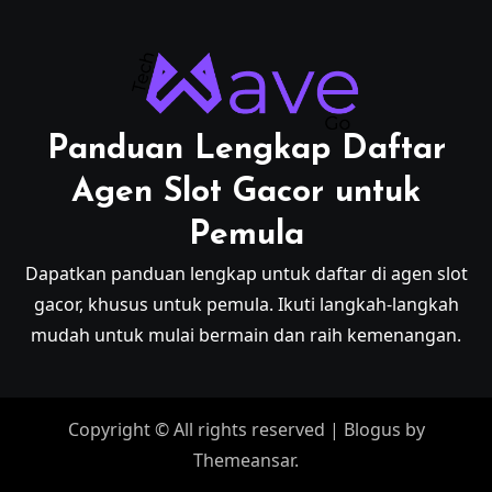
Panduan Lengkap Daftar
Agen Slot Gacor untuk
Pemula
Dapatkan panduan lengkap untuk daftar di agen slot
gacor, khusus untuk pemula. Ikuti langkah-langkah
mudah untuk mulai bermain dan raih kemenangan.
Copyright © All rights reserved
|
Blogus
by
Themeansar
.