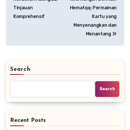
Tinjauan
Hematqq: Permainan
Komprehensif
Kartu yang
Menyenangkan dan
Menantang
Search
Search
Recent Posts