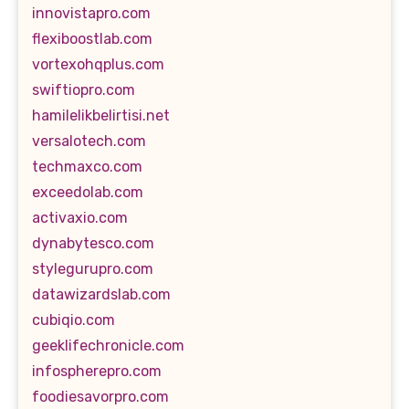
innovistapro.com
flexiboostlab.com
vortexohqplus.com
swiftiopro.com
hamilelikbelirtisi.net
versalotech.com
techmaxco.com
exceedolab.com
activaxio.com
dynabytesco.com
stylegurupro.com
datawizardslab.com
cubiqio.com
geeklifechronicle.com
infospherepro.com
foodiesavorpro.com