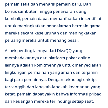
pemain setia dan menarik pemain baru. Dari
bonus sambutan hingga penawaran uang
kembali, pemain dapat memanfaatkan insentif ini
untuk meningkatkan pengalaman bermain game
mereka secara keseluruhan dan meningkatkan
peluang mereka untuk menang besar.
Aspek penting lainnya dari DivaQQ yang
membedakannya dari platform poker online
lainnya adalah komitmennya untuk menyediakan
lingkungan permainan yang aman dan terjamin
bagi para pemainnya. Dengan teknologi enkripsi
tercanggih dan langkah-langkah keamanan yang
ketat, pemain dapat yakin bahwa informasi pribadi
dan keuangan mereka terlindungi setiap saat.