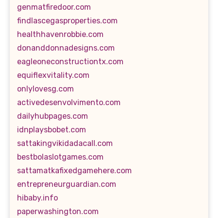
genmatfiredoor.com
findlascegasproperties.com
healthhavenrobbie.com
donanddonnadesigns.com
eagleoneconstructiontx.com
equiflexvitality.com
onlylovesg.com
activedesenvolvimento.com
dailyhubpages.com
idnplaysbobet.com
sattakingvikidadacall.com
bestbolaslotgames.com
sattamatkafixedgamehere.com
entrepreneurguardian.com
hibaby.info
paperwashington.com