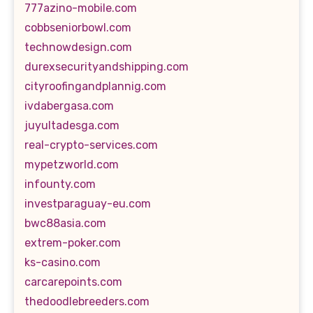
777azino-mobile.com
cobbseniorbowl.com
technowdesign.com
durexsecurityandshipping.com
cityroofingandplannig.com
ivdabergasa.com
juyultadesga.com
real-crypto-services.com
mypetzworld.com
infounty.com
investparaguay-eu.com
bwc88asia.com
extrem-poker.com
ks-casino.com
carcarepoints.com
thedoodlebreeders.com