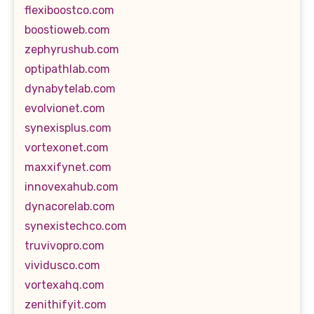
flexiboostco.com
boostioweb.com
zephyrushub.com
optipathlab.com
dynabytelab.com
evolvionet.com
synexisplus.com
vortexonet.com
maxxifynet.com
innovexahub.com
dynacorelab.com
synexistechco.com
truvivopro.com
vividusco.com
vortexahq.com
zenithifyit.com