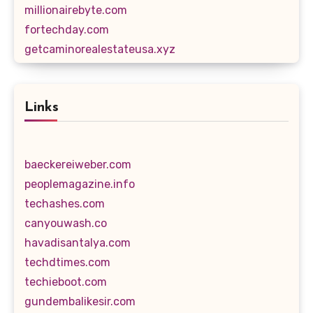
millionairebyte.com
fortechday.com
getcaminorealestateusa.xyz
Links
baeckereiweber.com
peoplemagazine.info
techashes.com
canyouwash.co
havadisantalya.com
techdtimes.com
techieboot.com
gundembalikesir.com