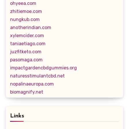
ohyeea.com
zhitiemoe.com
nungkub.com
anotherindian.com
xylemcider.com
taniaetiago.com
juzfitketo.com
pasomaga.com
impactgardencbdgummies.org
naturesstimulantcbd.net
nopalinaeuropa.com
biomagnify.net
Links