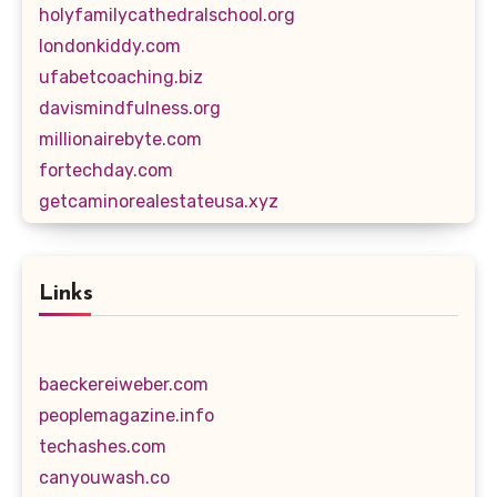
holyfamilycathedralschool.org
londonkiddy.com
ufabetcoaching.biz
davismindfulness.org
millionairebyte.com
fortechday.com
getcaminorealestateusa.xyz
Links
baeckereiweber.com
peoplemagazine.info
techashes.com
canyouwash.co