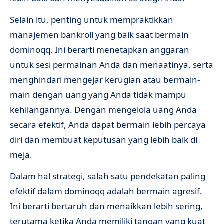
Selain itu, penting untuk mempraktikkan
manajemen bankroll yang baik saat bermain
dominoqq. Ini berarti menetapkan anggaran
untuk sesi permainan Anda dan menaatinya, serta
menghindari mengejar kerugian atau bermain-
main dengan uang yang Anda tidak mampu
kehilangannya. Dengan mengelola uang Anda
secara efektif, Anda dapat bermain lebih percaya
diri dan membuat keputusan yang lebih baik di
meja.
Dalam hal strategi, salah satu pendekatan paling
efektif dalam dominoqq adalah bermain agresif.
Ini berarti bertaruh dan menaikkan lebih sering,
terutama ketika Anda memiliki tangan yang kuat