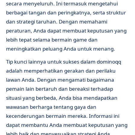
secara menyeluruh. Ini termasuk mengetahui
berbagai tangan dan peringkatnya, serta struktur
dan strategi taruhan. Dengan memahami
peraturan, Anda dapat membuat keputusan yang
lebih tepat selama bermain game dan
meningkatkan peluang Anda untuk menang.
Tip kunci lainnya untuk sukses dalam dominoqq
adalah memperhatikan gerakan dan perilaku
lawan Anda. Dengan mengamati bagaimana
pemain lain bertaruh dan bereaksi terhadap
situasi yang berbeda, Anda bisa mendapatkan
wawasan berharga tentang gaya dan
kecenderungan bermain mereka. Informasi ini
dapat membantu Anda membuat keputusan yang
lebih baik dan menyesuaikan strategi Anda.