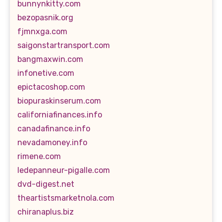
bunnynkitty.com
bezopasnik.org
fjmnxga.com
saigonstartransport.com
bangmaxwin.com
infonetive.com
epictacoshop.com
biopuraskinserum.com
californiafinances.info
canadafinance.info
nevadamoney.info
rimene.com
ledepanneur-pigalle.com
dvd-digest.net
theartistsmarketnola.com
chiranaplus.biz