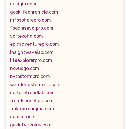
cubiqio.com
geeklifechronicle.com
infospherepro.com
foodiesavorpro.com
vortexohq.com
epicadventurepro.com
insightwavelab.com
lifeexplorerpro.com
novusgo.com
bytestormpro.com
wanderlustchrono.com
culturetrendlab.com
trendsensehub.com
ticktockenigma.com
eulerxr.com
geekifygenius.com