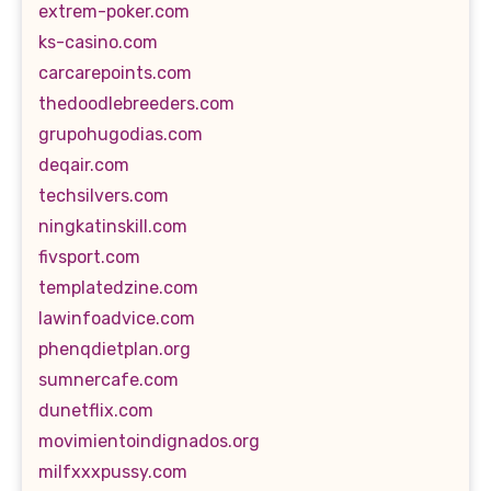
extrem-poker.com
ks-casino.com
carcarepoints.com
thedoodlebreeders.com
grupohugodias.com
deqair.com
techsilvers.com
ningkatinskill.com
fivsport.com
templatedzine.com
lawinfoadvice.com
phenqdietplan.org
sumnercafe.com
dunetflix.com
movimientoindignados.org
milfxxxpussy.com