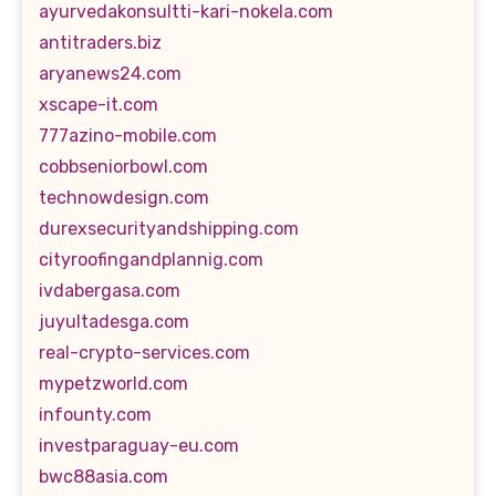
ayurvedakonsultti-kari-nokela.com
antitraders.biz
aryanews24.com
xscape-it.com
777azino-mobile.com
cobbseniorbowl.com
technowdesign.com
durexsecurityandshipping.com
cityroofingandplannig.com
ivdabergasa.com
juyultadesga.com
real-crypto-services.com
mypetzworld.com
infounty.com
investparaguay-eu.com
bwc88asia.com