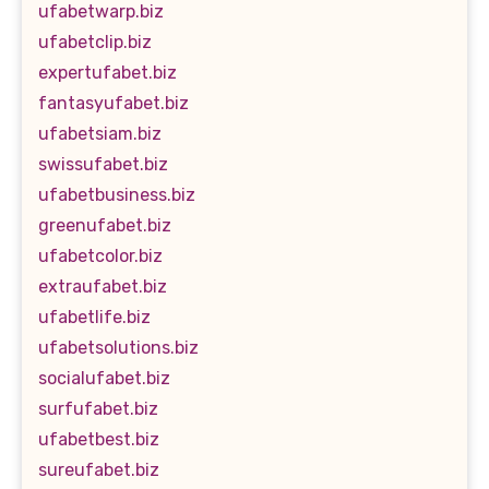
ufabetwarp.biz
ufabetclip.biz
expertufabet.biz
fantasyufabet.biz
ufabetsiam.biz
swissufabet.biz
ufabetbusiness.biz
greenufabet.biz
ufabetcolor.biz
extraufabet.biz
ufabetlife.biz
ufabetsolutions.biz
socialufabet.biz
surfufabet.biz
ufabetbest.biz
sureufabet.biz