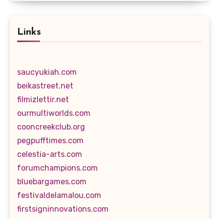
Links
saucyukiah.com
beikastreet.net
filmizlettir.net
ourmultiworlds.com
cooncreekclub.org
pegpufftimes.com
celestia-arts.com
forumchampions.com
bluebargames.com
festivaldelamalou.com
firstsigninnovations.com