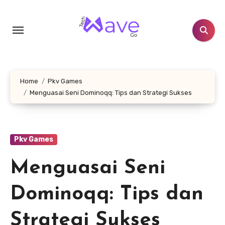
Skip
to
content
Home
Pkv Games
Menguasai Seni Dominoqq: Tips dan Strategi Sukses
Pkv Games
Menguasai Seni
Dominoqq: Tips dan
Strategi Sukses