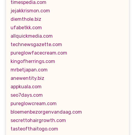
timespedia.com
jejakkrismon.com
diemthole.biz
ufabetkk.com
allquickmedia.com
technewsgazette.com
pureglowfacecream.com
kingofherrings.com
mrbetjapan.com
anewentity.biz
appkuala.com
seo7days.com
pureglowcream.com
bloemenbezorgenvandaag.com
secrettohairgrowth.com
tasteofthaitogo.com