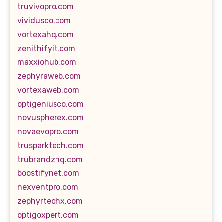
truvivopro.com
vividusco.com
vortexahq.com
zenithifyit.com
maxxiohub.com
zephyraweb.com
vortexaweb.com
optigeniusco.com
novuspherex.com
novaevopro.com
trusparktech.com
trubrandzhq.com
boostifynet.com
nexventpro.com
zephyrtechx.com
optigoxpert.com