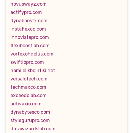
novuswayz.com
actifypro.com
dynaboostx.com
instaflexco.com
innovistapro.com
flexiboostlab.com
vortexohqplus.com
swiftiopro.com
hamilelikbelirtisi.net
versalotech.com
techmaxco.com
exceedolab.com
activaxio.com
dynabytesco.com
stylegurupro.com
datawizardslab.com