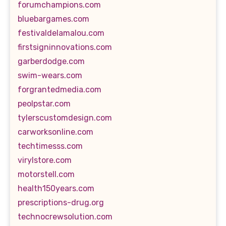
forumchampions.com
bluebargames.com
festivaldelamalou.com
firstsigninnovations.com
garberdodge.com
swim-wears.com
forgrantedmedia.com
peolpstar.com
tylerscustomdesign.com
carworksonline.com
techtimesss.com
virylstore.com
motorstell.com
health150years.com
prescriptions-drug.org
technocrewsolution.com