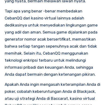
yang nyata, bermain melawan lawan nyata.
Tapi apa yang benar -benar membedakan
CebanQQ dari kasino virtual lainnya adalah
dedikasinya untuk menyediakan lingkungan game
yang adil dan aman. Semua game dijalankan pada
generator nomor acak bersertifikat, memastikan
bahwa setiap tangan sepenuhnya acak dan tidak
memihak. Selain itu, CebanQQ menggunakan
teknologi enkripsi terbaru untuk melindungi
informasi pribadi dan keuangan Anda, sehingga
Anda dapat bermain dengan ketenangan pikiran.
Apakah Anda ingin mengasah keterampilan Anda di
poker, cobalah keberuntungan Anda di Blackjack,
atau uji strategi Anda di Baccarat, kasino virtual