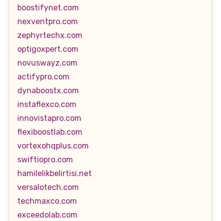
boostifynet.com
nexventpro.com
zephyrtechx.com
optigoxpert.com
novuswayz.com
actifypro.com
dynaboostx.com
instaflexco.com
innovistapro.com
flexiboostlab.com
vortexohqplus.com
swiftiopro.com
hamilelikbelirtisi.net
versalotech.com
techmaxco.com
exceedolab.com