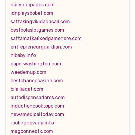
dailyhubpages.com
idnplaysbobet.com
sattakingvikidadacall.com
bestbolaslotgames.com
sattamatkafixedgamehere.com
entrepreneurguardian.com
hibaby.info
paperwashington.com
weedemup.com
bestchancecasino.com
bilalliaqat.com
autodispensadores.com
inductioncooktopp.com
newsmedicaltoday.com
roofingnevada.info
magconnectx.com