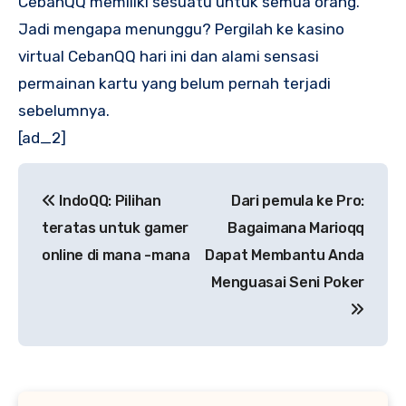
CebanQQ memiliki sesuatu untuk semua orang.
Jadi mengapa menunggu? Pergilah ke kasino
virtual CebanQQ hari ini dan alami sensasi
permainan kartu yang belum pernah terjadi
sebelumnya.
[ad_2]
Post
IndoQQ: Pilihan
Dari pemula ke Pro:
navigation
teratas untuk gamer
Bagaimana Marioqq
online di mana -mana
Dapat Membantu Anda
Menguasai Seni Poker