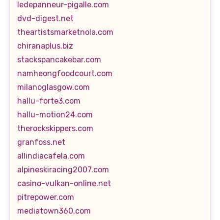
ledepanneur-pigalle.com
dvd-digest.net
theartistsmarketnola.com
chiranaplus.biz
stackspancakebar.com
namheongfoodcourt.com
milanoglasgow.com
hallu-forte3.com
hallu-motion24.com
therockskippers.com
granfoss.net
allindiacafela.com
alpineskiracing2007.com
casino-vulkan-online.net
pitrepower.com
mediatown360.com