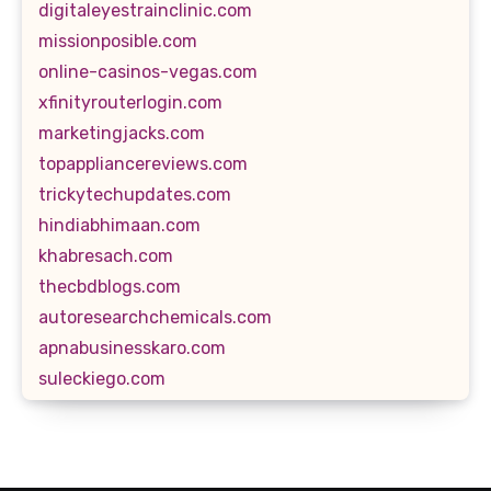
digitaleyestrainclinic.com
missionposible.com
online-casinos-vegas.com
xfinityrouterlogin.com
marketingjacks.com
topappliancereviews.com
trickytechupdates.com
hindiabhimaan.com
khabresach.com
thecbdblogs.com
autoresearchchemicals.com
apnabusinesskaro.com
suleckiego.com