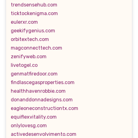
trendsensehub.com
ticktockenigma.com
eulerxr.com
geekifygenius.com
orbitextech.com
magconnecttech.com
zenifyweb.com
livetogel.co
genmatfiredoor.com
findlascegasproperties.com
healthhavenrobbie.com
donanddonnadesigns.com
eagleoneconstructiontx.com
equiflexvitality.com
onlylovesg.com
activedesenvolvimento.com