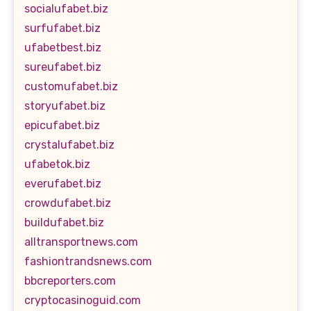
socialufabet.biz
surfufabet.biz
ufabetbest.biz
sureufabet.biz
customufabet.biz
storyufabet.biz
epicufabet.biz
crystalufabet.biz
ufabetok.biz
everufabet.biz
crowdufabet.biz
buildufabet.biz
alltransportnews.com
fashiontrandsnews.com
bbcreporters.com
cryptocasinoguid.com