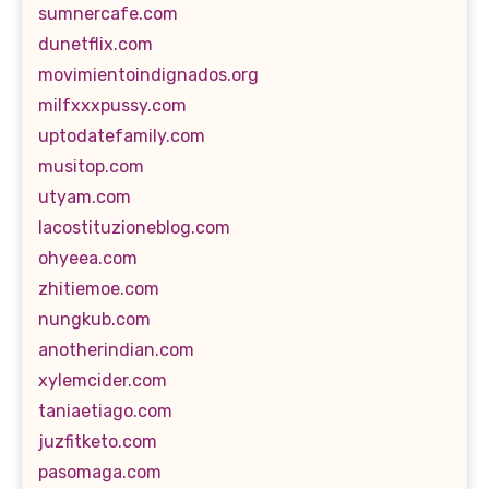
sumnercafe.com
dunetflix.com
movimientoindignados.org
milfxxxpussy.com
uptodatefamily.com
musitop.com
utyam.com
lacostituzioneblog.com
ohyeea.com
zhitiemoe.com
nungkub.com
anotherindian.com
xylemcider.com
taniaetiago.com
juzfitketo.com
pasomaga.com