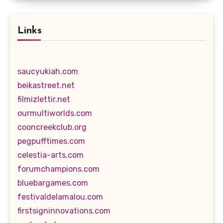
Links
saucyukiah.com
beikastreet.net
filmizlettir.net
ourmultiworlds.com
cooncreekclub.org
pegpufftimes.com
celestia-arts.com
forumchampions.com
bluebargames.com
festivaldelamalou.com
firstsigninnovations.com