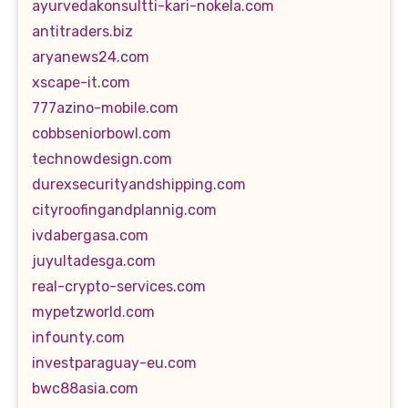
ayurvedakonsultti-kari-nokela.com
antitraders.biz
aryanews24.com
xscape-it.com
777azino-mobile.com
cobbseniorbowl.com
technowdesign.com
durexsecurityandshipping.com
cityroofingandplannig.com
ivdabergasa.com
juyultadesga.com
real-crypto-services.com
mypetzworld.com
infounty.com
investparaguay-eu.com
bwc88asia.com