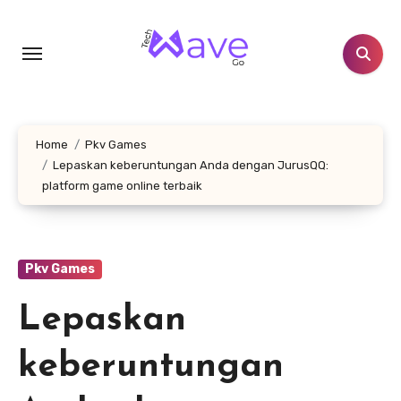
Skip
to
content
Home
Pkv Games
Lepaskan keberuntungan Anda dengan JurusQQ:
platform game online terbaik
Pkv Games
Lepaskan
keberuntungan