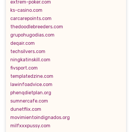
extrem-poker.com
ks-casino.com
carcarepoints.com
thedoodlebreeders.com
grupohugodias.com
deqair.com
techsilvers.com
ningkatinskill.com
fivsport.com
templatedzine.com
lawinfoadvice.com
phenqdietplan.org
sumnercafe.com
dunetflix.com
movimientoindignados.org
milfxxxpussy.com