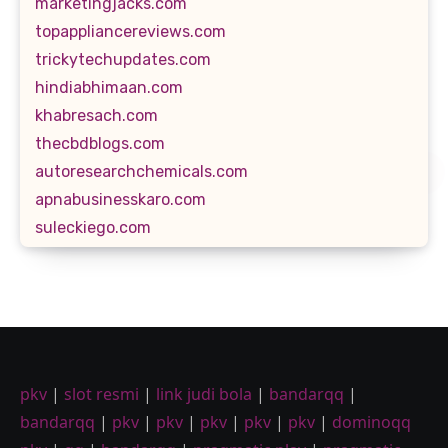
marketingjacks.com
topappliancereviews.com
trickytechupdates.com
hindiabhimaan.com
khabresach.com
thecbdblogs.com
autoresearchchemicals.com
apnabusinesskaro.com
suleckiego.com
pkv
|
slot resmi
|
link judi bola
|
bandarqq
|
bandarqq
|
pkv
|
pkv
|
pkv
|
pkv
|
pkv
|
dominoqq