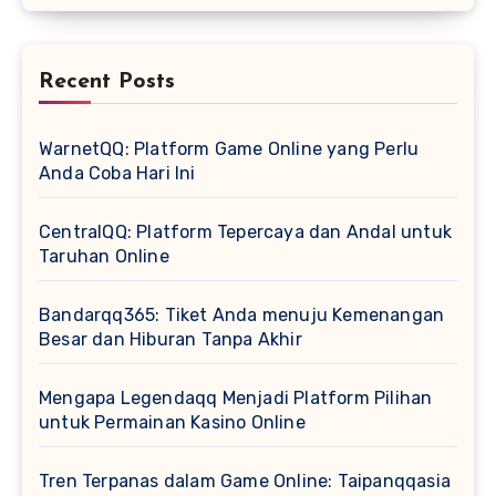
Recent Posts
WarnetQQ: Platform Game Online yang Perlu
Anda Coba Hari Ini
CentralQQ: Platform Tepercaya dan Andal untuk
Taruhan Online
Bandarqq365: Tiket Anda menuju Kemenangan
Besar dan Hiburan Tanpa Akhir
Mengapa Legendaqq Menjadi Platform Pilihan
untuk Permainan Kasino Online
Tren Terpanas dalam Game Online: Taipanqqasia