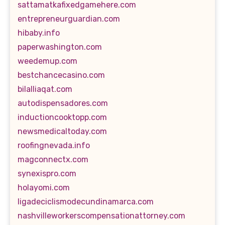
sattamatkafixedgamehere.com
entrepreneurguardian.com
hibaby.info
paperwashington.com
weedemup.com
bestchancecasino.com
bilalliaqat.com
autodispensadores.com
inductioncooktopp.com
newsmedicaltoday.com
roofingnevada.info
magconnectx.com
synexispro.com
holayomi.com
ligadeciclismodecundinamarca.com
nashvilleworkerscompensationattorney.com