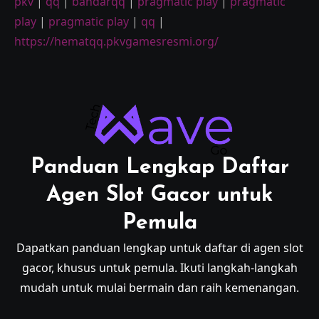
pkv
|
qq
|
bandarqq
|
pragmatic play
|
pragmatic
play
|
pragmatic play
|
qq
|
https://hematqq.pkvgamesresmi.org/
Panduan Lengkap Daftar
Agen Slot Gacor untuk
Pemula
Dapatkan panduan lengkap untuk daftar di agen slot
gacor, khusus untuk pemula. Ikuti langkah-langkah
mudah untuk mulai bermain dan raih kemenangan.