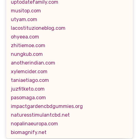
uptodatefamily.com
musitop.com
utyam.com
lacostituzioneblog.com
ohyeea.com
zhitiemoe.com
nungkub.com
anotherindian.com
xylemcider.com
taniaetiago.com
juzfitketo.com
pasomaga.com
impactgardencbdgummies.org
naturesstimulantcbd.net
nopalinaeuropa.com
biomagnify.net