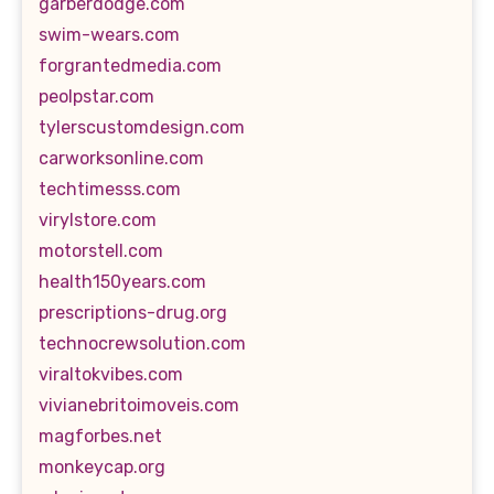
garberdodge.com
swim-wears.com
forgrantedmedia.com
peolpstar.com
tylerscustomdesign.com
carworksonline.com
techtimesss.com
virylstore.com
motorstell.com
health150years.com
prescriptions-drug.org
technocrewsolution.com
viraltokvibes.com
vivianebritoimoveis.com
magforbes.net
monkeycap.org