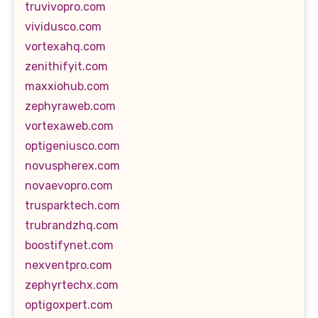
truvivopro.com
vividusco.com
vortexahq.com
zenithifyit.com
maxxiohub.com
zephyraweb.com
vortexaweb.com
optigeniusco.com
novuspherex.com
novaevopro.com
trusparktech.com
trubrandzhq.com
boostifynet.com
nexventpro.com
zephyrtechx.com
optigoxpert.com