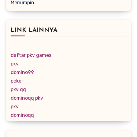
Memimpin
LINK LAINNYA
daftar pkv games
pkv
domino99
poker
pkv qq
dominoqq pkv
pkv
dominoqq