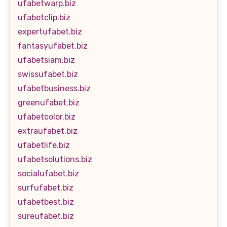
ufabetwarp.biz
ufabetclip.biz
expertufabet.biz
fantasyufabet.biz
ufabetsiam.biz
swissufabet.biz
ufabetbusiness.biz
greenufabet.biz
ufabetcolor.biz
extraufabet.biz
ufabetlife.biz
ufabetsolutions.biz
socialufabet.biz
surfufabet.biz
ufabetbest.biz
sureufabet.biz