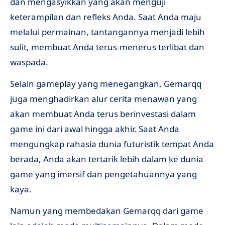
dan mengasyikkan yang akan menguji
keterampilan dan refleks Anda. Saat Anda maju
melalui permainan, tantangannya menjadi lebih
sulit, membuat Anda terus-menerus terlibat dan
waspada.
Selain gameplay yang menegangkan, Gemarqq
juga menghadirkan alur cerita menawan yang
akan membuat Anda terus berinvestasi dalam
game ini dari awal hingga akhir. Saat Anda
mengungkap rahasia dunia futuristik tempat Anda
berada, Anda akan tertarik lebih dalam ke dunia
game yang imersif dan pengetahuannya yang
kaya.
Namun yang membedakan Gemarqq dari game