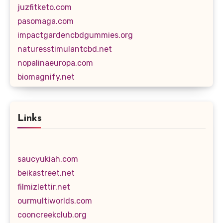
juzfitketo.com
pasomaga.com
impactgardencbdgummies.org
naturesstimulantcbd.net
nopalinaeuropa.com
biomagnify.net
Links
saucyukiah.com
beikastreet.net
filmizlettir.net
ourmultiworlds.com
cooncreekclub.org