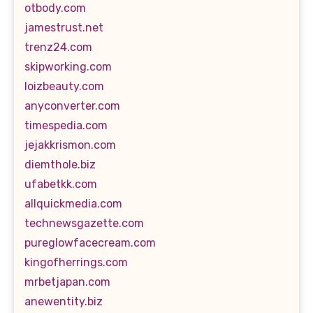
otbody.com
jamestrust.net
trenz24.com
skipworking.com
loizbeauty.com
anyconverter.com
timespedia.com
jejakkrismon.com
diemthole.biz
ufabetkk.com
allquickmedia.com
technewsgazette.com
pureglowfacecream.com
kingofherrings.com
mrbetjapan.com
anewentity.biz