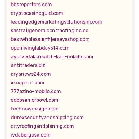
bbcreporters.com
cryptocasinoguid.com
leadingedgemarketingsolutionsmi.com
kastratigeneralcontractinginc.co
bestwholesalenfljerseysshop.com
openlivinglabdays14.com
ayurvedakonsultti-kari-nokela.com
antitraders.biz
aryanews24.com
xscape-it.com
777azino-mobile.com
cobbseniorbowl.com
technowdesign.com
durexsecurityandshipping.com
cityroofingandplannig.com
ivdabergasa.com