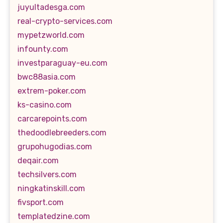
juyultadesga.com
real-crypto-services.com
mypetzworld.com
infounty.com
investparaguay-eu.com
bwc88asia.com
extrem-poker.com
ks-casino.com
carcarepoints.com
thedoodlebreeders.com
grupohugodias.com
deqair.com
techsilvers.com
ningkatinskill.com
fivsport.com
templatedzine.com