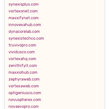
synexisplus.com
vortexonet.com
maxxifynet.com
innovexahub.com
dynacorelab.com
synexistechco.com
truvivopro.com
vividusco.com
vortexahq.com
zenithifyit.com
maxxiohub.com
zephyraweb.com
vortexaweb.com
optigeniusco.com
novuspherex.com
novaevopro.com