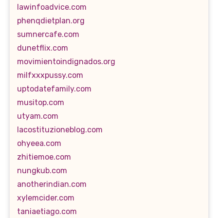
lawinfoadvice.com
phenqdietplan.org
sumnercafe.com
dunetflix.com
movimientoindignados.org
milfxxxpussy.com
uptodatefamily.com
musitop.com
utyam.com
lacostituzioneblog.com
ohyeea.com
zhitiemoe.com
nungkub.com
anotherindian.com
xylemcider.com
taniaetiago.com