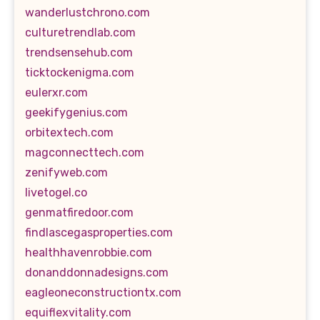
wanderlustchrono.com
culturetrendlab.com
trendsensehub.com
ticktockenigma.com
eulerxr.com
geekifygenius.com
orbitextech.com
magconnecttech.com
zenifyweb.com
livetogel.co
genmatfiredoor.com
findlascegasproperties.com
healthhavenrobbie.com
donanddonnadesigns.com
eagleoneconstructiontx.com
equiflexvitality.com