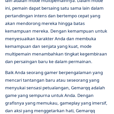
lain adalah mode multipemainnya. Dalam mode
ini, pemain dapat bersaing satu sama lain dalam
pertandingan intens dan bertempo cepat yang
akan mendorong mereka hingga batas
kemampuan mereka. Dengan kemampuan untuk
menyesuaikan karakter Anda dan membuka
kemampuan dan senjata yang kuat, mode
multipemain menambahkan tingkat kegembiraan
dan persaingan baru ke dalam permainan.
Baik Anda seorang gamer berpengalaman yang
mencari tantangan baru atau seseorang yang
menyukai sensasi petualangan, Gemarqq adalah
game yang sempurna untuk Anda. Dengan
grafisnya yang memukau, gameplay yang imersif,
dan aksi yang menggetarkan hati, Gemarqq