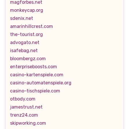
magforbes.net
monkeycap.org
sdenix.net
amarinhillcrest.com
the-tourist.org
advogato.net
isafebag.net
bloombergz.com
enterpriseboosts.com
casino-kartenspiele.com
casino-automatenspiele.org
casino-tischspiele.com
otbody.com
jamestrust.net
trenz24.com
skipworking.com