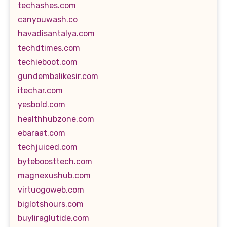
techashes.com
canyouwash.co
havadisantalya.com
techdtimes.com
techieboot.com
gundembalikesir.com
itechar.com
yesbold.com
healthhubzone.com
ebaraat.com
techjuiced.com
byteboosttech.com
magnexushub.com
virtuogoweb.com
biglotshours.com
buyliraglutide.com