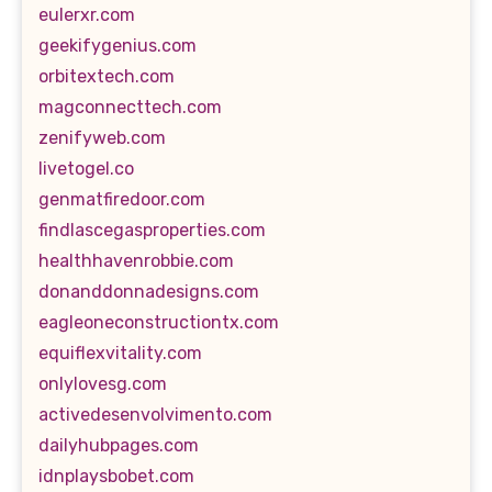
eulerxr.com
geekifygenius.com
orbitextech.com
magconnecttech.com
zenifyweb.com
livetogel.co
genmatfiredoor.com
findlascegasproperties.com
healthhavenrobbie.com
donanddonnadesigns.com
eagleoneconstructiontx.com
equiflexvitality.com
onlylovesg.com
activedesenvolvimento.com
dailyhubpages.com
idnplaysbobet.com