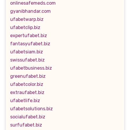
onlinesafemeds.com
gyanibhandar.com
ufabetwarp.biz
ufabetclip.biz
expertufabet.biz
fantasyufabet.biz
ufabetsiam.biz
swissufabet.biz
ufabetbusiness.biz
greenufabet.biz
ufabetcolor.biz
extraufabet.biz
ufabetlife.biz
ufabetsolutions.biz
socialufabet.biz
surfufabet.biz