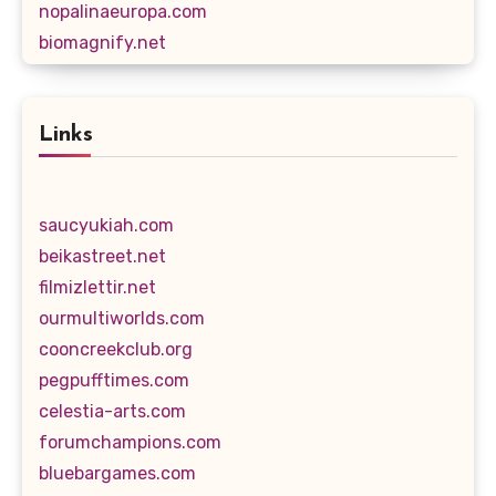
nopalinaeuropa.com
biomagnify.net
Links
saucyukiah.com
beikastreet.net
filmizlettir.net
ourmultiworlds.com
cooncreekclub.org
pegpufftimes.com
celestia-arts.com
forumchampions.com
bluebargames.com