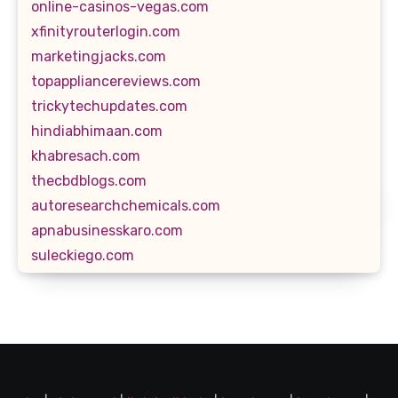
online-casinos-vegas.com
xfinityrouterlogin.com
marketingjacks.com
topappliancereviews.com
trickytechupdates.com
hindiabhimaan.com
khabresach.com
thecbdblogs.com
autoresearchchemicals.com
apnabusinesskaro.com
suleckiego.com