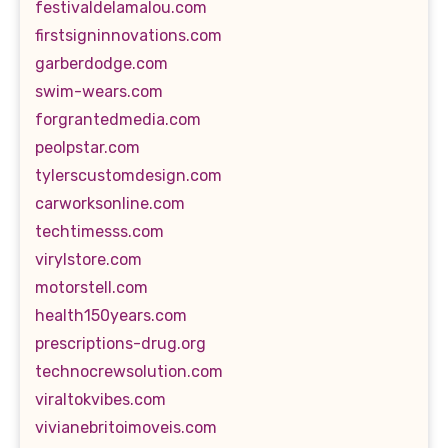
festivaldelamalou.com
firstsigninnovations.com
garberdodge.com
swim-wears.com
forgrantedmedia.com
peolpstar.com
tylerscustomdesign.com
carworksonline.com
techtimesss.com
virylstore.com
motorstell.com
health150years.com
prescriptions-drug.org
technocrewsolution.com
viraltokvibes.com
vivianebritoimoveis.com