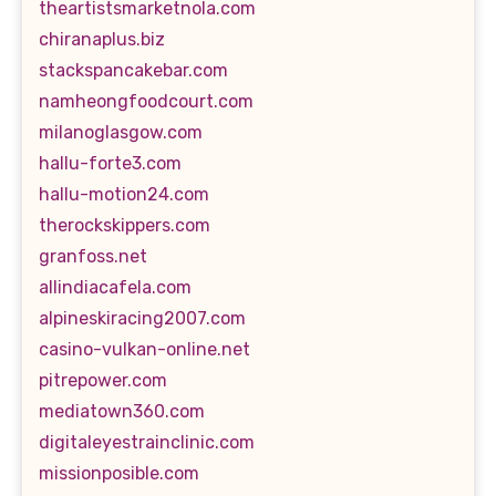
theartistsmarketnola.com
chiranaplus.biz
stackspancakebar.com
namheongfoodcourt.com
milanoglasgow.com
hallu-forte3.com
hallu-motion24.com
therockskippers.com
granfoss.net
allindiacafela.com
alpineskiracing2007.com
casino-vulkan-online.net
pitrepower.com
mediatown360.com
digitaleyestrainclinic.com
missionposible.com