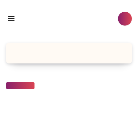
Skip
to
content
Home
Pkv Games
Bersiaplah untuk Mendominasi Tabel dengan EmakQQ
Pkv Games
Bersiaplah untuk
Mendominasi Tabel
dengan EmakQQ