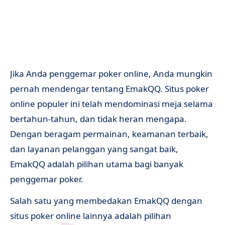
July 7, 2026
#pkv games
Jika Anda penggemar poker online, Anda mungkin
pernah mendengar tentang EmakQQ. Situs poker
online populer ini telah mendominasi meja selama
bertahun-tahun, dan tidak heran mengapa.
Dengan beragam permainan, keamanan terbaik,
dan layanan pelanggan yang sangat baik,
EmakQQ adalah pilihan utama bagi banyak
penggemar poker.
Salah satu yang membedakan EmakQQ dengan
situs poker online lainnya adalah pilihan