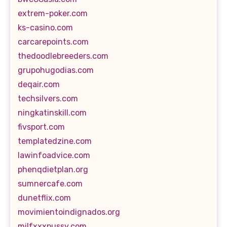
extrem-poker.com
ks-casino.com
carcarepoints.com
thedoodlebreeders.com
grupohugodias.com
deqair.com
techsilvers.com
ningkatinskill.com
fivsport.com
templatedzine.com
lawinfoadvice.com
phenqdietplan.org
sumnercafe.com
dunetflix.com
movimientoindignados.org
milfxxxpussy.com