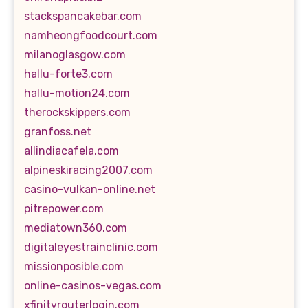
stackspancakebar.com
namheongfoodcourt.com
milanoglasgow.com
hallu-forte3.com
hallu-motion24.com
therockskippers.com
granfoss.net
allindiacafela.com
alpineskiracing2007.com
casino-vulkan-online.net
pitrepower.com
mediatown360.com
digitaleyestrainclinic.com
missionposible.com
online-casinos-vegas.com
xfinityrouterlogin.com