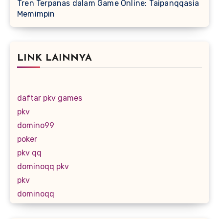
Tren Terpanas dalam Game Online: Taipanqqasia
Memimpin
LINK LAINNYA
daftar pkv games
pkv
domino99
poker
pkv qq
dominoqq pkv
pkv
dominoqq