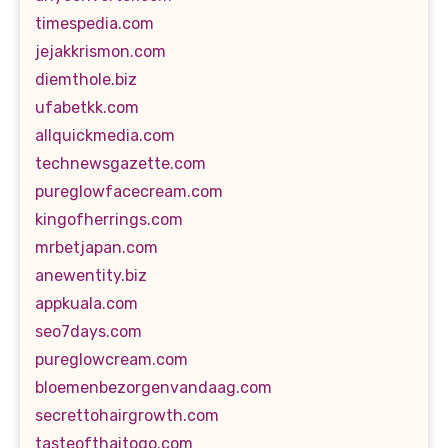
timespedia.com
jejakkrismon.com
diemthole.biz
ufabetkk.com
allquickmedia.com
technewsgazette.com
pureglowfacecream.com
kingofherrings.com
mrbetjapan.com
anewentity.biz
appkuala.com
seo7days.com
pureglowcream.com
bloemenbezorgenvandaag.com
secrettohairgrowth.com
tasteofthaitogo.com