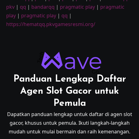
pkv
|
qq
|
bandarqq
|
pragmatic play
|
pragmatic
play
|
pragmatic play
|
qq
|
https://hematqq.pkvgamesresmi.org/
Panduan Lengkap Daftar
Agen Slot Gacor untuk
Pemula
Dapatkan panduan lengkap untuk daftar di agen slot
gacor, khusus untuk pemula. Ikuti langkah-langkah
mudah untuk mulai bermain dan raih kemenangan.