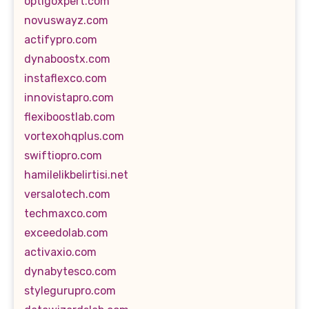
optigoxpert.com
novuswayz.com
actifypro.com
dynaboostx.com
instaflexco.com
innovistapro.com
flexiboostlab.com
vortexohqplus.com
swiftiopro.com
hamilelikbelirtisi.net
versalotech.com
techmaxco.com
exceedolab.com
activaxio.com
dynabytesco.com
stylegurupro.com