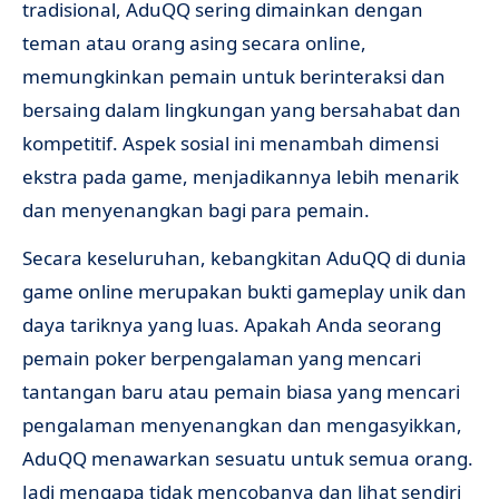
tradisional, AduQQ sering dimainkan dengan
teman atau orang asing secara online,
memungkinkan pemain untuk berinteraksi dan
bersaing dalam lingkungan yang bersahabat dan
kompetitif. Aspek sosial ini menambah dimensi
ekstra pada game, menjadikannya lebih menarik
dan menyenangkan bagi para pemain.
Secara keseluruhan, kebangkitan AduQQ di dunia
game online merupakan bukti gameplay unik dan
daya tariknya yang luas. Apakah Anda seorang
pemain poker berpengalaman yang mencari
tantangan baru atau pemain biasa yang mencari
pengalaman menyenangkan dan mengasyikkan,
AduQQ menawarkan sesuatu untuk semua orang.
Jadi mengapa tidak mencobanya dan lihat sendiri