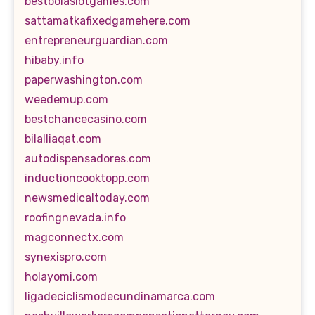
bestbolaslotgames.com
sattamatkafixedgamehere.com
entrepreneurguardian.com
hibaby.info
paperwashington.com
weedemup.com
bestchancecasino.com
bilalliaqat.com
autodispensadores.com
inductioncooktopp.com
newsmedicaltoday.com
roofingnevada.info
magconnectx.com
synexispro.com
holayomi.com
ligadeciclismodecundinamarca.com