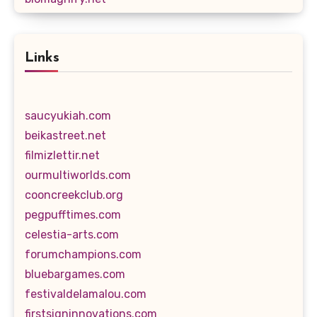
Links
saucyukiah.com
beikastreet.net
filmizlettir.net
ourmultiworlds.com
cooncreekclub.org
pegpufftimes.com
celestia-arts.com
forumchampions.com
bluebargames.com
festivaldelamalou.com
firstsigninnovations.com